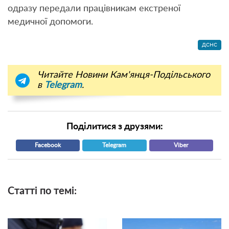
одразу передали працівникам екстреної
медичної допомоги.
ДСНС
Читайте Новини Кам'янця-Подільського
в
Telegram
.
Поділитися з друзями:
Facebook
Telegram
Viber
Статті по темі: