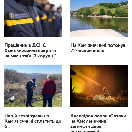
Працівників ДСНС
На Кам’янеччині потонув
Хмельниччини викрито
22-річний юнак
на масштабній корупції
Палій сухої трави на
Внаслідок ворожої атаки
Кам’янеччині сплатить до
на Хмельниччині
6 ...
загинули двоє
рятувальників ...