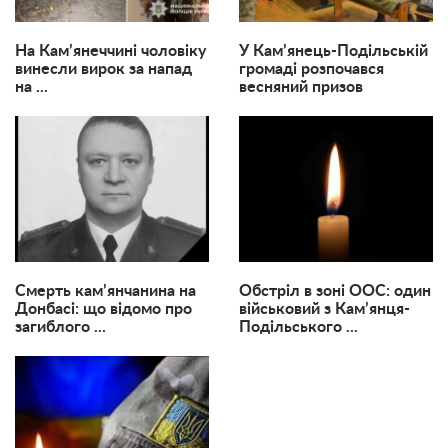
На Кам’янеччині чоловіку
У Кам’янець-Подільській
винесли вирок за напад
громаді розпочався
на ...
весняний призов
Смерть кам’янчанина на
Обстріл в зоні ООС: один
Донбасі: що відомо про
військовий з Кам’янця-
загиблого ...
Подільського ...