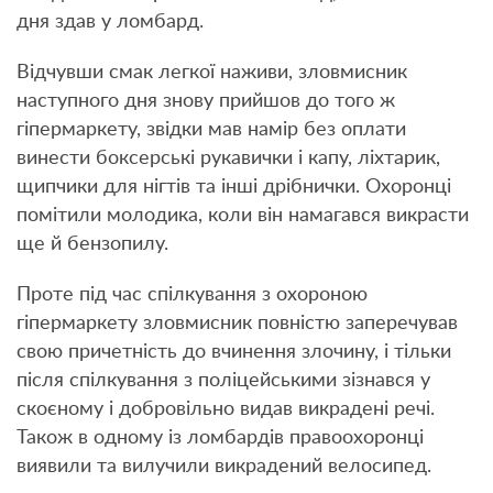
дня здав у ломбард.
Відчувши смак легкої наживи, зловмисник
наступного дня знову прийшов до того ж
гіпермаркету, звідки мав намір без оплати
винести боксерські рукавички і капу, ліхтарик,
щипчики для нігтів та інші дрібнички. Охоронці
помітили молодика, коли він намагався викрасти
ще й бензопилу.
Проте під час спілкування з охороною
гіпермаркету зловмисник повністю заперечував
свою причетність до вчинення злочину, і тільки
після спілкування з поліцейськими зізнався у
скоєному і добровільно видав викрадені речі.
Також в одному із ломбардів правоохоронці
виявили та вилучили викрадений велосипед.