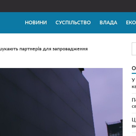
НОВИНИ
СУСПІЛЬСТВО
ВЛАДА
ЕК
шукають партнерів для запровадження
О
У
к
П
с
Ц
в