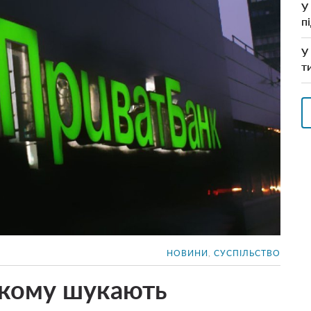
У
п
У
т
НОВИНИ
,
СУСПІЛЬСТВО
ькому шукають