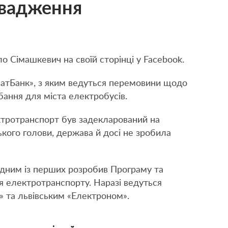
овадження
 Сімашкевич на своїй сторінці у Facebook.
атБанк», з яким ведуться перемовини щодо
бання для міста електробусів.
ктротранспорт був задекларований на
ького голови, держава й досі не зробила
дним із перших розробив Програму та
 електротранспорту. Наразі ведуться
» та львівським «Електроном».