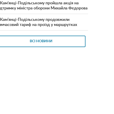
 Кам’янці-Подільському пройшла акція на
ідтримку міністра оборони Михайла Федорова
 Кам’янці-Подільському продовжили
имчасовий тариф на проїзд у маршрутках
ВСІ НОВИНИ