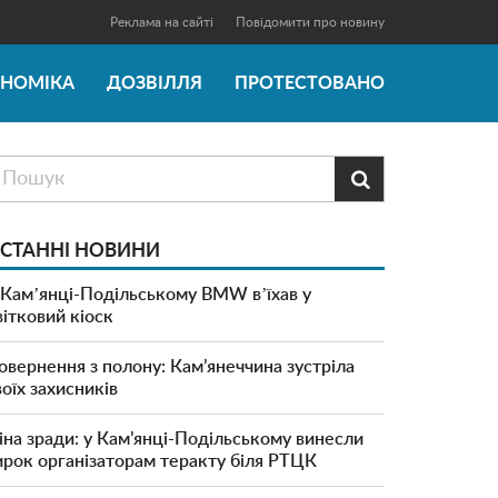
Реклама на сайті
Повідомити про новину
ОНОМІКА
ДОЗВІЛЛЯ
ПРОТЕСТОВАНО

СТАННІ НОВИНИ
 Камʼянці-Подільському BMW вʼїхав у
вітковий кіоск
овернення з полону: Кам’янеччина зустріла
воїх захисників
іна зради: у Кам’янці-Подільському винесли
ирок організаторам теракту біля РТЦК