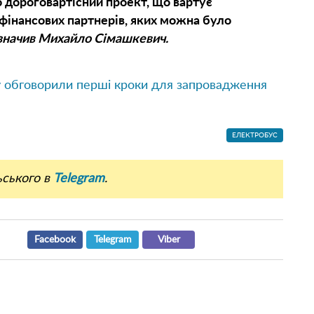
 дороговартісний проект, що вартує
 фінансових партнерів, яких можна було
значив Михайло Сімашкевич.
у обговорили перші кроки для запровадження
ЕЛЕКТРОБУС
ьського в
Telegram
.
Facebook
Telegram
Viber