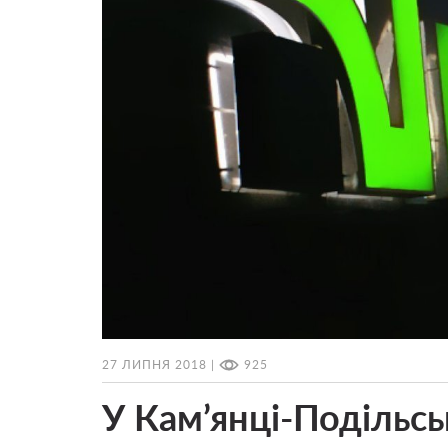
27 ЛИПНЯ 2018 |
925
У Кам’янці-Подільс