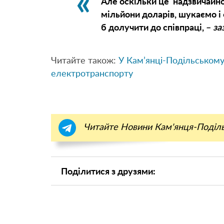
Але оскільки це надзвичайно
мільйони доларів, шукаємо і
б долучити до співпраці, –
за
Читайте також:
У Кам’янці-Подільськом
електротранспорту
Читайте Новини Кам'янця-Поділ
Поділитися з друзями: