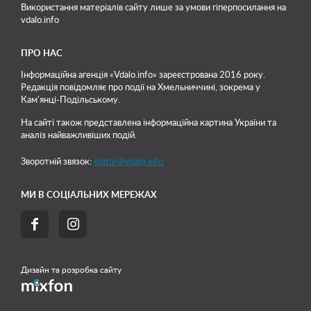
Використання матеріалів сайту лише
за умови гіперпосилання на
vdalo.info
ПРО НАС
Інформаційна агенція «Vdalo.info» зареєстрована 2016 року.
Редакція повідомляє про події на Хмельниччині, зокрема у
Кам'янці-Подільському.
На сайті також представлена інформаційна картина України та
аналіз найважливіших подій.
Зворотній звязок:
editor@vdalo.info
МИ В СОЦІАЛЬНИХ МЕРЕЖАХ


Дизайн та розробка сайту