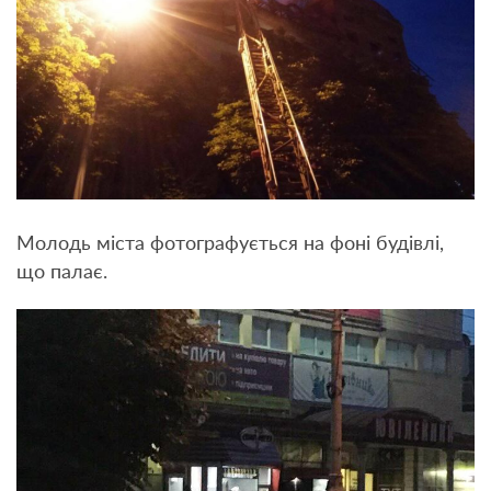
Молодь міста фотографується на фоні будівлі,
що палає.