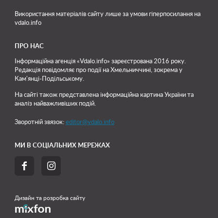
Використання матеріалів сайту лише
за умови гіперпосилання на
vdalo.info
ПРО НАС
Інформаційна агенція «Vdalo.info» зареєстрована 2016 року.
Редакція повідомляє про події на Хмельниччині, зокрема у
Кам'янці-Подільському.
На сайті також представлена інформаційна картина України та
аналіз найважливіших подій.
Зворотній звязок:
editor@vdalo.info
МИ В СОЦІАЛЬНИХ МЕРЕЖАХ


Дизайн та розробка сайту