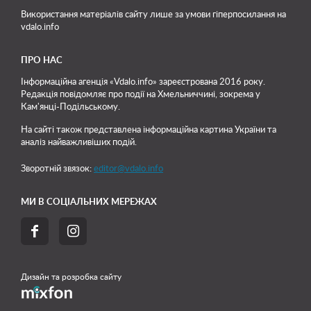
Використання матеріалів сайту лише
за умови гіперпосилання на
vdalo.info
ПРО НАС
Інформаційна агенція «Vdalo.info» зареєстрована 2016 року.
Редакція повідомляє про події на Хмельниччині, зокрема у
Кам'янці-Подільському.
На сайті також представлена інформаційна картина України та
аналіз найважливіших подій.
Зворотній звязок:
editor@vdalo.info
МИ В СОЦІАЛЬНИХ МЕРЕЖАХ


Дизайн та розробка сайту