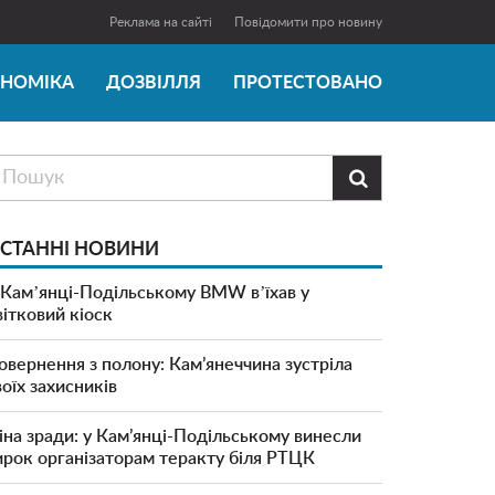
Реклама на сайті
Повідомити про новину
ОНОМІКА
ДОЗВІЛЛЯ
ПРОТЕСТОВАНО

СТАННІ НОВИНИ
 Камʼянці-Подільському BMW вʼїхав у
вітковий кіоск
овернення з полону: Кам’янеччина зустріла
воїх захисників
іна зради: у Кам’янці-Подільському винесли
ирок організаторам теракту біля РТЦК