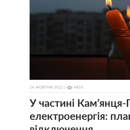
24 ЖОВТНЯ 2022 |
4833
У частині Кам’янця-
електроенергія: пла
відключення