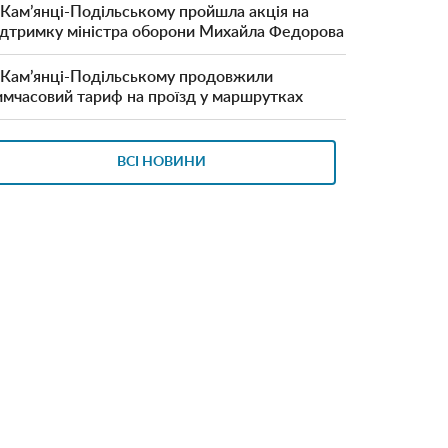
 Кам’янці-Подільському пройшла акція на
ідтримку міністра оборони Михайла Федорова
 Кам’янці-Подільському продовжили
имчасовий тариф на проїзд у маршрутках
ВСІ НОВИНИ