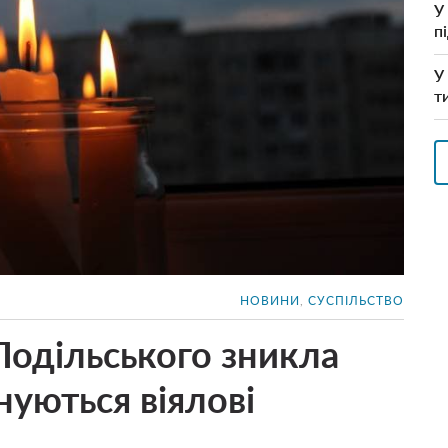
У
п
У
т
НОВИНИ
,
СУСПІЛЬСТВО
Подільського зникла
нуються віялові