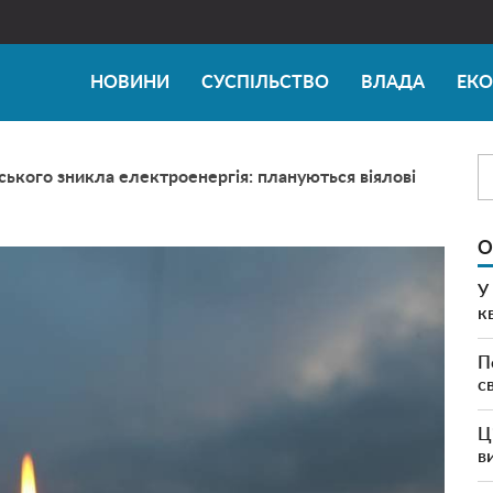
НОВИНИ
СУСПІЛЬСТВО
ВЛАДА
ЕК
ського зникла електроенергія: плануються віялові
О
У
к
П
с
Ц
в