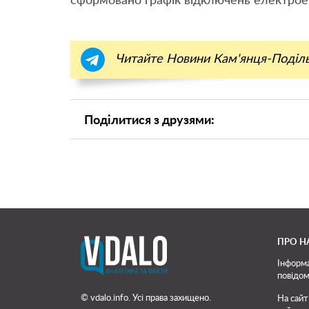
сформовано графік відключень електроен
Читайте Новини Кам'янця-Поділ
Поділитися з друзями:
ПРО Н
Інформа
повідом
© vdalo.info. Усі права захищено.
На сайт