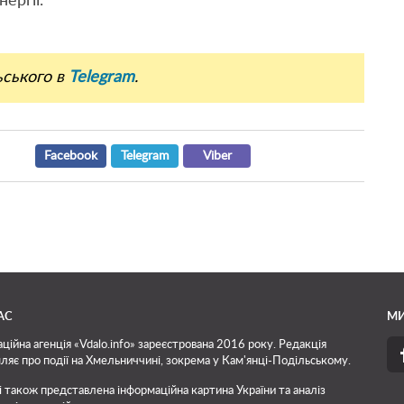
ергії.
ьського в
Telegram
.
Facebook
Telegram
Viber
АС
МИ
ційна агенція «Vdalo.info» зареєстрована 2016 року. Редакція
ляє про події на Хмельниччині, зокрема у Кам'янці-Подільському.
і також представлена інформаційна картина України та аналіз