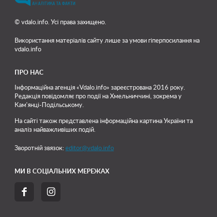
© vdalo.info. Усі права захищено.
Використання матеріалів сайту лише
за умови гіперпосилання на
vdalo.info
ПРО НАС
Інформаційна агенція «Vdalo.info» зареєстрована 2016 року.
Редакція повідомляє про події на Хмельниччині, зокрема у
Кам'янці-Подільському.
На сайті також представлена інформаційна картина України та
аналіз найважливіших подій.
Зворотній звязок:
editor@vdalo.info
МИ В СОЦІАЛЬНИХ МЕРЕЖАХ

