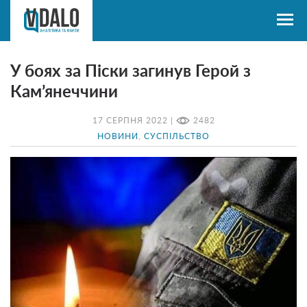
У боях за Піски загинув Герой з
Кам’янеччини
17 СЕРПНЯ 2022 |
2482
НОВИНИ
,
СУСПІЛЬСТВО