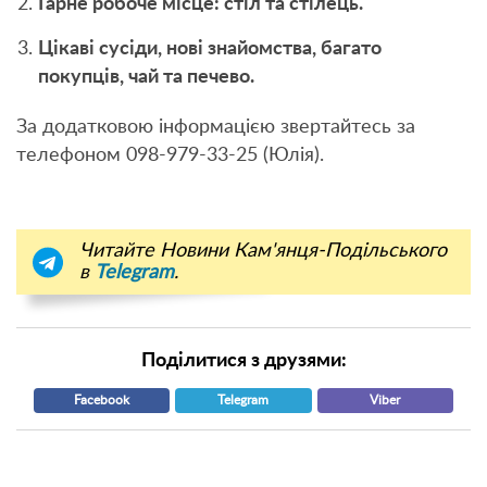
Гарне робоче місце: стіл та стілець.
Цікаві сусіди, нові знайомства, багато
покупців, чай та печево.
За додатковою інформацією звертайтесь за
телефоном 098-979-33-25 (Юлія).
Читайте Новини Кам'янця-Подільського
в
Telegram
.
Поділитися з друзями:
Facebook
Telegram
Viber