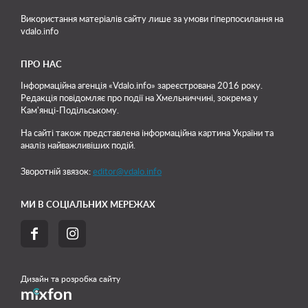
Використання матеріалів сайту лише
за умови гіперпосилання на
vdalo.info
ПРО НАС
Інформаційна агенція «Vdalo.info» зареєстрована 2016 року.
Редакція повідомляє про події на Хмельниччині, зокрема у
Кам'янці-Подільському.
На сайті також представлена інформаційна картина України та
аналіз найважливіших подій.
Зворотній звязок:
editor@vdalo.info
МИ В СОЦІАЛЬНИХ МЕРЕЖАХ


Дизайн та розробка сайту