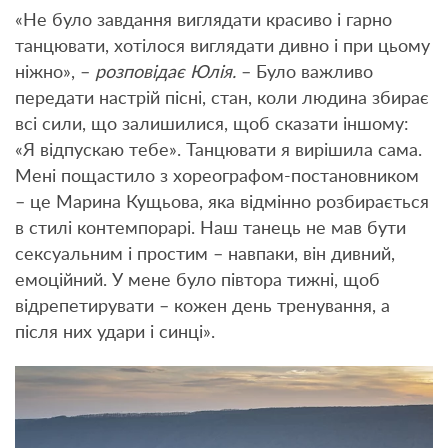
«Не було завдання виглядати красиво і гарно
танцювати, хотілося виглядати дивно і при цьому
ніжно», –
розповідає Юлія.
– Було важливо
передати настрій пісні, стан, коли людина збирає
всі сили, що залишилися, щоб сказати іншому:
«Я відпускаю тебе». Танцювати я вирішила сама.
Мені пощастило з хореографом-постановником
– це Марина Кущьова, яка відмінно розбирається
в стилі контемпорарі. Наш танець не мав бути
сексуальним і простим – навпаки, він дивний,
емоційний. У мене було півтора тижні, щоб
відрепетирувати – кожен день тренування, а
після них удари і синці».