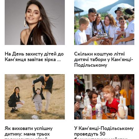
На День захисту дітей до
Скільки коштую літні
Кам’янця завітає зірка ...
дитячі табори у Кам’янці-
Подільському
Як виховати успішну
У Кам’янці-Подільському
дитину: мама трьох
проведуть 50