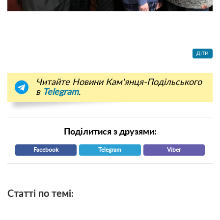
ДІТИ
Читайте Новини Кам'янця-Подільського
в
Telegram
.
Поділитися з друзями:
Facebook
Telegram
Viber
Статті по темі: