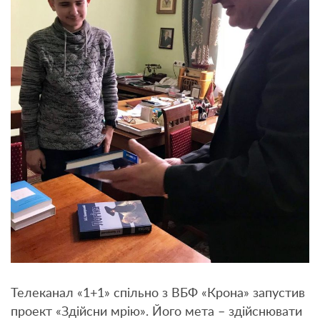
Телеканал «1+1» спільно з ВБФ «Крона» запустив
проект «Здійсни мрію». Його мета – здійснювати