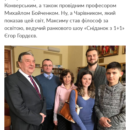
Конверським, а також провідним професором
Михайлом Бойченком. Ну, а Чарівником, який
показав цей світ, Максиму став філософ за
освітою, ведучий ранкового шоу «Сніданок з 1+1»
Єгор Гордєєв.