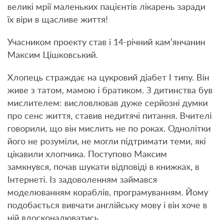
великі мрії маленьких пацієнтів лікарень заради
їх віри в щасливе життя!
Учасником проекту став і 14-річний кам’янчанин
Максим Цішковський.
Хлопець страждає на цукровий діабет І типу. Він
живе з татом, мамою і братиком. З дитинства був
мислителем: висловлював дуже серйозні думки
про сенс життя, ставив недитячі питання. Вчителі
говорили, що він мислить не по роках. Однолітки
його не розуміли, не могли підтримати теми, які
цікавили хлопчика. Поступово Максим
замкнувся, почав шукати відповіді в книжках, в
Інтернеті. Із задоволенням займався
моделюванням кораблів, програмуванням. Йому
подобається вивчати англійську мову і він хоче в
ній вдосконалюватись.