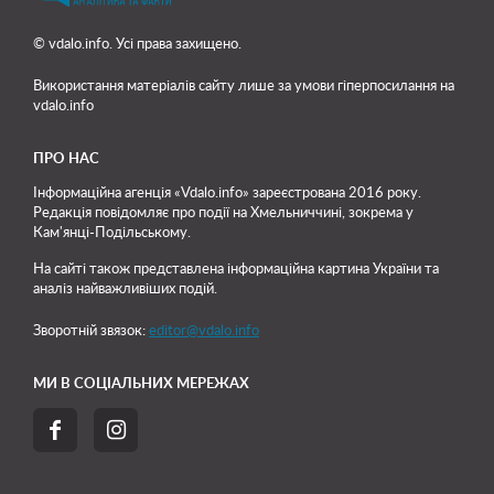
© vdalo.info. Усі права захищено.
Використання матеріалів сайту лише
за умови гіперпосилання на
vdalo.info
ПРО НАС
Інформаційна агенція «Vdalo.info» зареєстрована 2016 року.
Редакція повідомляє про події на Хмельниччині, зокрема у
Кам'янці-Подільському.
На сайті також представлена інформаційна картина України та
аналіз найважливіших подій.
Зворотній звязок:
editor@vdalo.info
МИ В СОЦІАЛЬНИХ МЕРЕЖАХ

