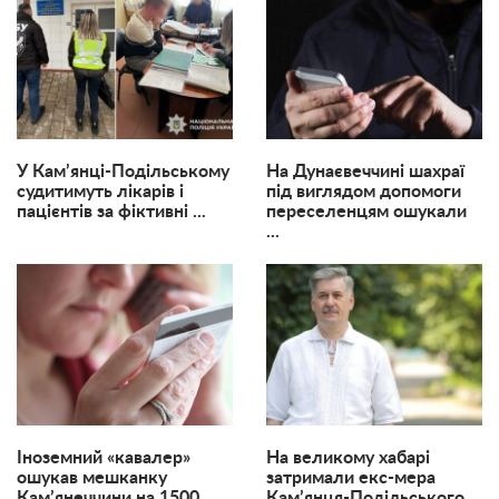
У Кам’янці-Подільському
На Дунаєвеччині шахраї
судитимуть лікарів і
під виглядом допомоги
пацієнтів за фіктивні ...
переселенцям ошукали
...
Іноземний «кавалер»
На великому хабарі
ошукав мешканку
затримали екс-мера
Кам’янеччини на 1500
Кам’янця-Подільського