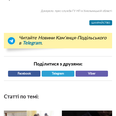
Джерело: прес-служба ГУ НП в Хмельницькій області
ШАХРАЙСТВО
Читайте Новини Кам'янця-Подільського
в
Telegram
.
Поділитися з друзями:
Facebook
Telegram
Viber
Статті по темі: