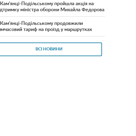
 Кам’янці-Подільському пройшла акція на
ідтримку міністра оборони Михайла Федорова
 Кам’янці-Подільському продовжили
имчасовий тариф на проїзд у маршрутках
ВСІ НОВИНИ