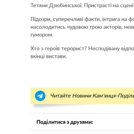
Тетяни Дзюбинської. Пристрасті на сцені
Підозри, суперечливі факти, інтрига на 
насолодитись чудовою грою акторів, не
гумором.
Хто з героїв терорист? Несподівану відпо
вкінці вистави.
Читайте Новини Кам'янця-Поділ
Поділитися з друзями: