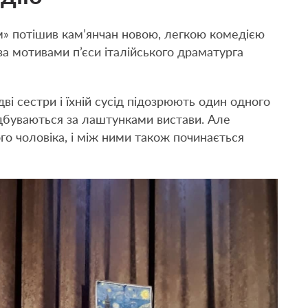
м» потішив кам’янчан новою, легкою комедією
за мотивами п’єси італійського драматурга
ві сестри і їхній сусід підозрюють один одного
відбуваються за лаштунками вистави. Але
го чоловіка, і між ними також починається