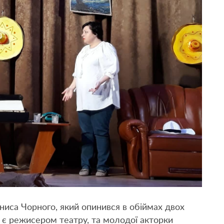
иса Чорного, який опинився в обіймах двох
 є режисером театру, та молодої акторки