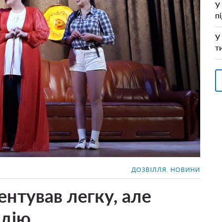
У
п
У
т
ДОЗВІЛЛЯ
,
НОВИНИ
ентував легку, але
едію