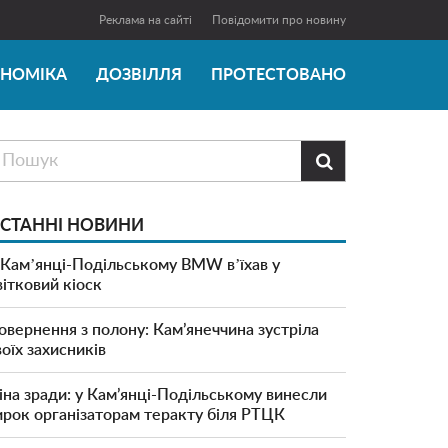
Реклама на сайті
Повідомити про новину
ОНОМІКА
ДОЗВІЛЛЯ
ПРОТЕСТОВАНО

СТАННІ НОВИНИ
 Камʼянці-Подільському BMW вʼїхав у
вітковий кіоск
овернення з полону: Кам’янеччина зустріла
воїх захисників
іна зради: у Кам’янці-Подільському винесли
ирок організаторам теракту біля РТЦК