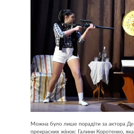
Можна було лише порадіти за актора Ден
прекрасних жінок: Галини Коротенко, яка