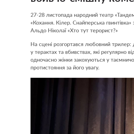
27-28 листопада народний театр «Танде
«Кохання. Кілер. Снайперська гвинтівка» 
Альдо Ніколаї «Хто тут терорист?»
На сцені розгортався любовний трилер: д
у терактах та вбивствах, які регулярно 
одночасно жінки закохуються у таємничо
протистояння за його увагу.