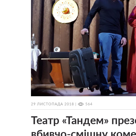
29 ЛИСТОПАДА 2018 |
564
Театр «Тандем» през
вбивчо-смішну ком