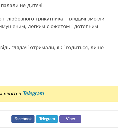
 палали не дитячі.
фоні любовного трикутника – глядачі змогли
вимушеним, легким сюжетом і дотепним
відь глядачі отримали, як і годиться, лише
ьського в
Telegram
.
Facebook
Telegram
Viber