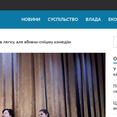
НОВИНИ
СУСПІЛЬСТВО
ВЛАДА
ЕК
в легку, але вбивчо-смішну комедію
О
У
к
П
с
Ц
в