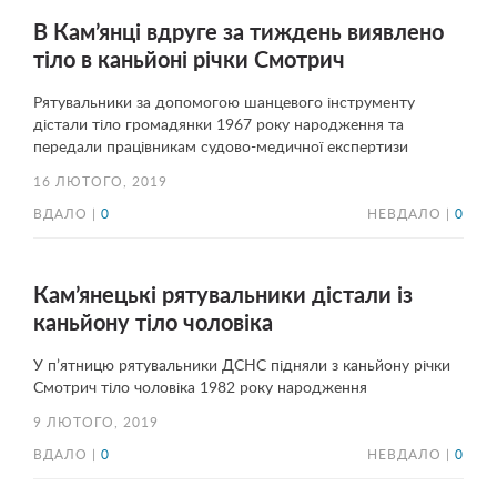
В Кам’янці вдруге за тиждень виявлено
тіло в каньйоні річки Смотрич
Рятувальники за допомогою шанцевого інструменту
дістали тіло громадянки 1967 року народження та
передали працівникам судово-медичної експертизи
16 ЛЮТОГО, 2019
ВДАЛО |
0
НЕВДАЛО |
0
Кам’янецькі рятувальники дістали із
каньйону тіло чоловіка
У п’ятницю рятувальники ДСНС підняли з каньйону річки
Смотрич тіло чоловіка 1982 року народження
9 ЛЮТОГО, 2019
ВДАЛО |
0
НЕВДАЛО |
0