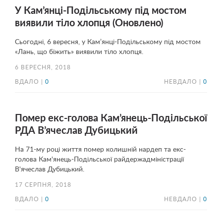
У Кам’янці-Подільському під мостом
виявили тіло хлопця (Оновлено)
Сьогодні, 6 вересня, у Кам’янці-Подільському під мостом
«Лань, що біжить» виявили тіло хлопця.
6 ВЕРЕСНЯ, 2018
ВДАЛО |
0
НЕВДАЛО |
0
Помер екс-голова Кам’янець-Подільської
РДА В’ячеслав Дубицький
На 71-му році життя помер колишній нардеп та екс-
голова Кам'янець-Подільської райдержадміністрації
В'ячеслав Дубицький.
17 СЕРПНЯ, 2018
ВДАЛО |
0
НЕВДАЛО |
0