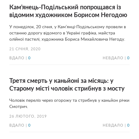
Кам’янець-Подільський попрощався із
відомим художником Борисом Негодою
У понеділок, 20 січня, у Кам’янці-Подільському провели в
останню дорогу відомого в Україні графіка, майстра
олійної пастелі, художника Бориса Михайловича Негоду.
21 СІЧНЯ, 2020
ВДАЛО |
0
НЕВДАЛО |
0
Третя смерть у каньйоні за місяць: у
Старому місті чоловік стрибнув з мосту
Чоловік переліз через огорожу та стрибнув у каньйон річки
Смотрич.
26 ЛЮТОГО, 2019
ВДАЛО |
0
НЕВДАЛО |
0