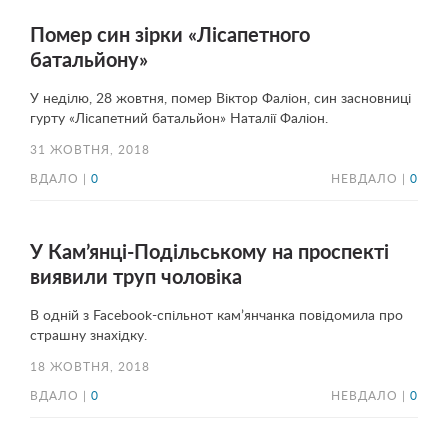
Помер син зірки «Лісапетного
батальйону»
У неділю, 28 жовтня, помер Віктор Фаліон, син засновниці
гурту «Лісапетний батальйон» Наталії Фаліон.
31 ЖОВТНЯ, 2018
ВДАЛО |
0
НЕВДАЛО |
0
У Кам’янці-Подільському на проспекті
виявили труп чоловіка
В одній з Facebook-спільнот кам’янчанка повідомила про
страшну знахідку.
18 ЖОВТНЯ, 2018
ВДАЛО |
0
НЕВДАЛО |
0