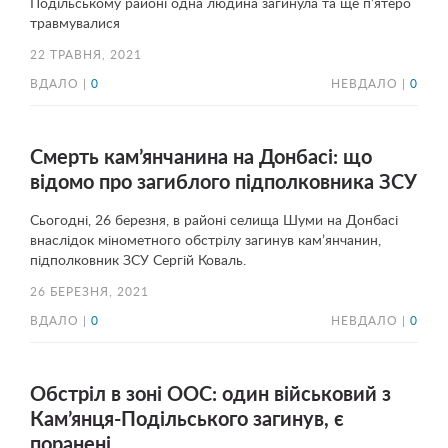
Подільському районі одна людина загинула та ще п’ятеро
травмувалися
22 ТРАВНЯ, 2021
ВДАЛО |
0
НЕВДАЛО |
0
Смерть кам’янчанина на Донбасі: що
відомо про загиблого підполковника ЗСУ
Сьогодні, 26 березня, в районі селища Шуми на Донбасі
внаслідок мінометного обстрілу загинув кам’янчанин,
підполковник ЗСУ Сергій Коваль.
26 БЕРЕЗНЯ, 2021
ВДАЛО |
0
НЕВДАЛО |
0
Обстріл в зоні ООС: один військовий з
Кам’янця-Подільського загинув, є
поранені