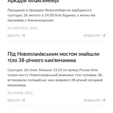
Аркадій Флаксемберг
Прощання із Аркадієм Флаксембергом відбудеться
сьогодні, 26 лютого о 14:00 біля будинку, у якому він
проживав у Хмельницькому
26 ЛЮТОГО, 2021
ВДАЛО |
0
НЕВДАЛО |
0
Під Новопланівським мостом знайшли
тіло 38-річного кам’янчанина
Сьогодні, 26 січня, близько 13:23 по вулиці Руська біля
опори мосту Новопланівський виявлено тіло чоловіка. Як
встановили поліцейські, ним виявився 38-річний місцевий
мешканець.
26 СІЧНЯ, 2021
ВДАЛО |
0
НЕВДАЛО |
0