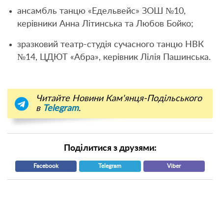
ансамбль танцю «Едельвейс» ЗОШ №10,
керівники Анна Літинська та Любов Бойко;
зразковий театр-студія сучасного танцю НВК
№14, ЦДЮТ «Абра», керівник Лілія Пашинська.
Читайте Новини Кам'янця-Подільського
в
Telegram
.
Поділитися з друзями:
Facebook
Telegram
Viber