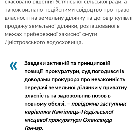
скасовано рішення Устянської сільської ради, а
також визнано недійсними свідоцтво про право
власності на земельну ділянку та договір-купівлі
продажу земельної ділянки, розташованої в
межах прибережної захисної смуги
Дністровського водосховища.
Завдяки активній та принциповій
позиції прокуратури, суд погодився із
доводами прокурора про незаконність
передачі земельної ділянки у приватну
власність та задовольнив позов в
повному обсязі, –
повідомив заступник
керівника Кам’янець-Подільської
місцевої прокуратури Олександр
Гончар.