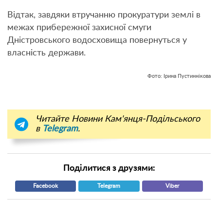
Відтак, завдяки втручанню прокуратури землі в
межах прибережної захисної смуги
Дністровського водосховища повернуться у
власність держави.
Фото: Ірина Пустиннікова
Читайте Новини Кам'янця-Подільського
в
Telegram
.
Поділитися з друзями:
Facebook
Telegram
Viber