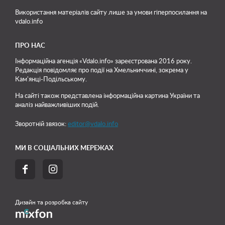
Використання матеріалів сайту лише
за умови гіперпосилання на
vdalo.info
ПРО НАС
Інформаційна агенція «Vdalo.info» зареєстрована 2016 року.
Редакція повідомляє про події на Хмельниччині, зокрема у
Кам'янці-Подільському.
На сайті також представлена інформаційна картина України та
аналіз найважливіших подій.
Зворотній звязок:
editor@vdalo.info
МИ В СОЦІАЛЬНИХ МЕРЕЖАХ


Дизайн та розробка сайту