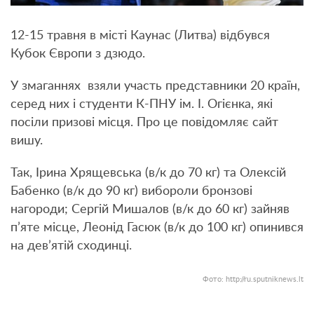
12-15 травня в місті Каунас (Литва) відбувся
Кубок Європи з дзюдо.
У змаганнях взяли участь представники 20 країн,
серед них і студенти К-ПНУ ім. І. Огієнка, які
посіли призові місця. Про це повідомляє сайт
вишу.
Так, Ірина Хрящевська (в/к до 70 кг) та Олексій
Бабенко (в/к до 90 кг) вибороли бронзові
нагороди; Сергій Мишалов (в/к до 60 кг) зайняв
п’яте місце, Леонід Гасюк (в/к до 100 кг) опинився
на дев’ятій сходинці.
Фото: http://ru.sputniknews.lt