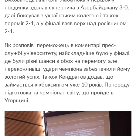
Вихованець Анатолія Лабатюка у першому
поєдинку здолав суперника з Азербайджану 3-0,
далі боксував з українським колегою і також
переміг 2-1, а у фіналі взяв верх над росіянином
2-1.
Як розповів переможець в коментарі прес-
службі університету, найскладніше було у фіналі,
де були рівні шанси в обох на перемогу, але
переконливіші удари чемпіона забезпечили йому
золотий успіх. Також Кондратов додав, що
займається кікбоксингом уже 10 років. Попереду
підготовка та чемпіонат світу, що пройде в
Угорщині.