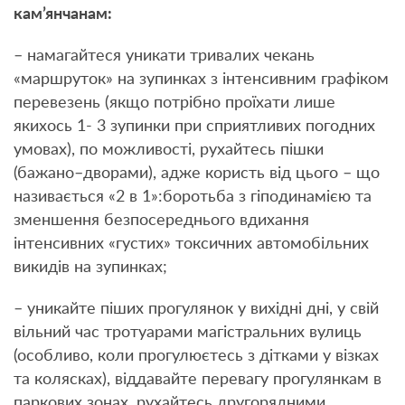
кам’янчанам:
– намагайтеся уникати тривалих чекань
«маршруток» на зупинках з інтенсивним графіком
перевезень (якщо потрібно проїхати лише
якихось 1- 3 зупинки при сприятливих погодних
умовах), по можливості, рухайтесь пішки
(бажано–дворами), адже користь від цього – що
називається «2 в 1»:боротьба з гіподинамією та
зменшення безпосереднього вдихання
інтенсивних «густих» токсичних автомобільних
викидів на зупинках;
– уникайте піших прогулянок у вихідні дні, у свій
вільний час тротуарами магістральних вулиць
(особливо, коли прогулюєтесь з дітками у візках
та колясках), віддавайте перевагу прогулянкам в
паркових зонах, рухайтесь другорядними