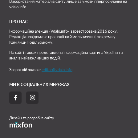
Використання матеріалів сайту лише
за умови гіперпосилання на
vdalo.info
ПРО НАС
Інформаційна агенція «Vdalo.info» зареєстрована 2016 року.
Редакція повідомляє про події на Хмельниччині, зокрема у
Кам'янці-Подільському.
На сайті також представлена інформаційна картина України та
аналіз найважливіших подій.
Зворотній звязок:
editor@vdalo.info
МИ В СОЦІАЛЬНИХ МЕРЕЖАХ


Дизайн та розробка сайту