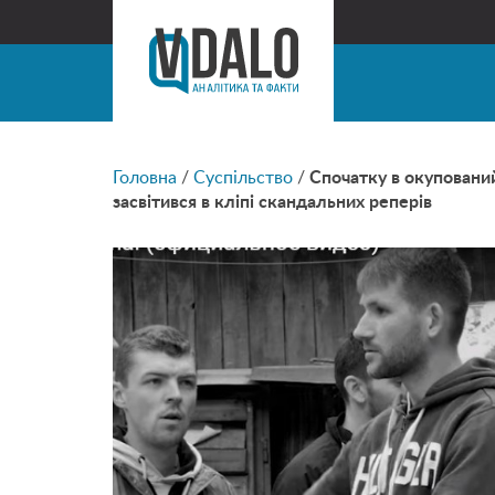
Головна
/
Суспільство
/
Спочатку в окупований
засвітився в кліпі скандальних реперів