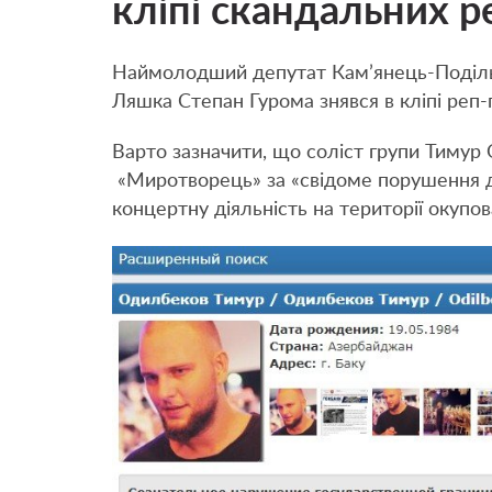
кліпі скандальних р
Наймолодший депутат Кам’янець-Подільсь
Ляшка Степан Гурома знявся в кліпі реп-
Варто зазначити, що соліст групи Тимур
«Миротворець» за «свідоме порушення д
концертну діяльність на території окупо