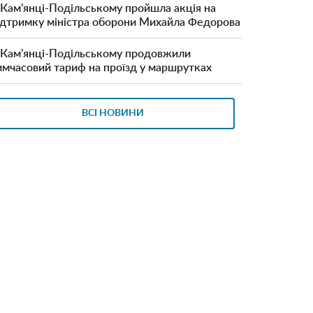
 Кам’янці-Подільському пройшла акція на
ідтримку міністра оборони Михайла Федорова
 Кам’янці-Подільському продовжили
имчасовий тариф на проїзд у маршрутках
ВСІ НОВИНИ