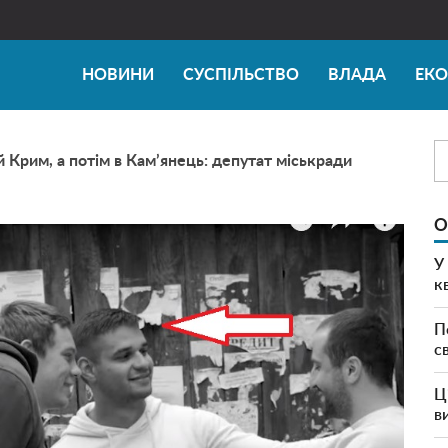
НОВИНИ
СУСПІЛЬСТВО
ВЛАДА
ЕК
 Крим, а потім в Кам’янець: депутат міськради
О
У
к
П
с
Ц
в