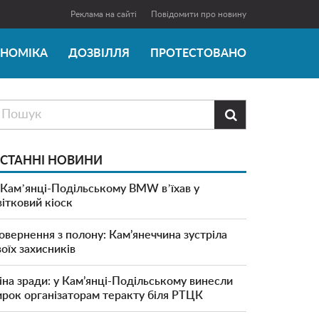
Реклама на сайті
Повідомити про новину
ОНОМІКА
ДОЗВІЛЛЯ
ПРОТЕСТОВАНО

СТАННІ НОВИНИ
 Камʼянці-Подільському BMW вʼїхав у
вітковий кіоск
овернення з полону: Кам’янеччина зустріла
воїх захисників
іна зради: у Кам’янці-Подільському винесли
ирок організаторам теракту біля РТЦК