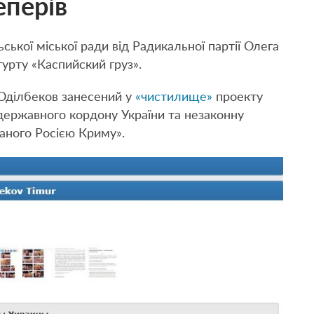
еперів
кої міської ради від Радикальної партії Олега
гурту «Каспийский груз».
 Оділбеков занесений у
«чистилище»
проекту
ержавного кордону України та незаконну
ваного Росією Криму».