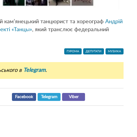
й кам’янецький танцюрист та хореограф
Андрій
оекті «Танцы»
, який транслює федеральний
ГУРОМА
ДЕПУТАТИ
МУЗИКА
ьського в
Telegram
.
Facebook
Telegram
Viber