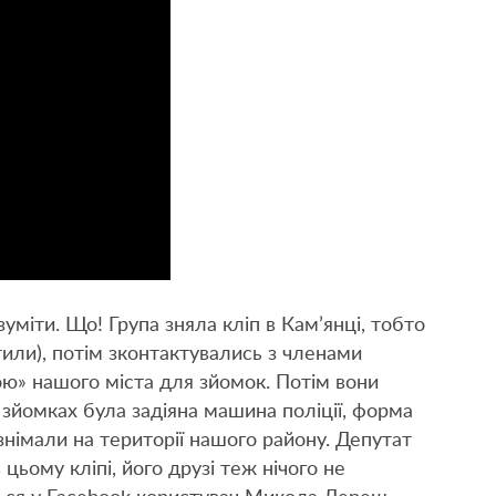
уміти. Що! Група зняла кліп в Кам’янці, тобто
или), потім зконтактувались з членами
ою» нашого міста для зйомок. Потім вони
 зйомках була задіяна машина поліції, форма
 знімали на території нашого району. Депутат
цьому кліпі, його друзі теж нічого не