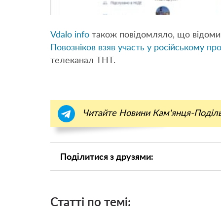
Vdalo info
також повідомляло, що відоми
Повозніков взяв участь у російському пр
телеканал ТНТ.
Читайте Новини Кам'янця-Поділ
Поділитися з друзями:
Статті по темі: