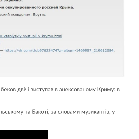
лбеков двічі виступав в анексованому Криму: в
ьському та Бакоті, за словами музикантів, у