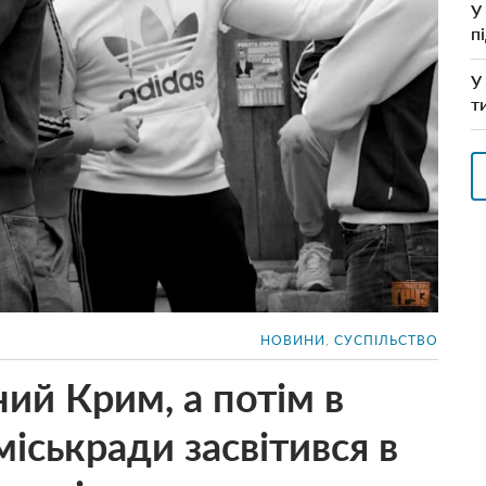
У
п
У
т
НОВИНИ
,
СУСПІЛЬСТВО
ий Крим, а потім в
міськради засвітився в