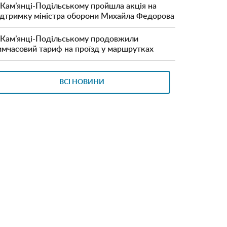
 Кам’янці-Подільському пройшла акція на
ідтримку міністра оборони Михайла Федорова
 Кам’янці-Подільському продовжили
имчасовий тариф на проїзд у маршрутках
ВСІ НОВИНИ