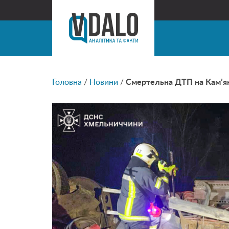
Головна
/
Новини
/
Смертельна ДТП на Кам’яне