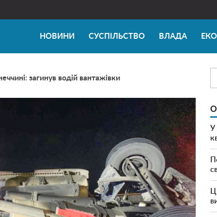
НОВИНИ
СУСПІЛЬСТВО
ВЛАДА
ЕК
ччині: загинув водій вантажівки
О
У
к
П
с
Ц
в