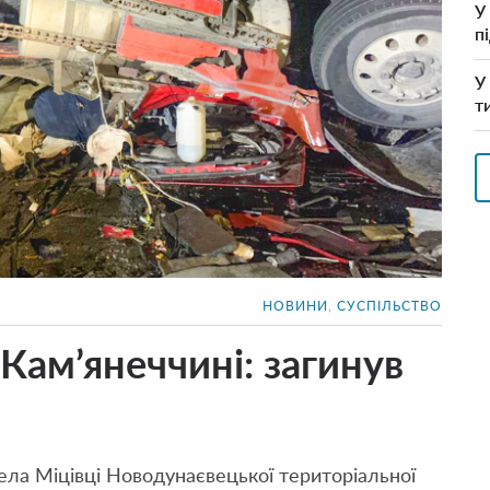
У
п
У
т
НОВИНИ
,
СУСПІЛЬСТВО
Кам’янеччині: загинув
ела Міцівці Новодунаєвецької територіальної