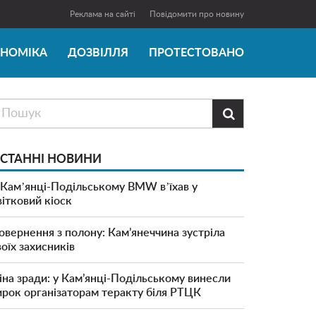
Реклама на сайті
Повідомити про новину
ОНОМІКА
ДОЗВІЛЛЯ
ПРОТЕСТОВАНО

СТАННІ НОВИНИ
 Камʼянці-Подільському BMW вʼїхав у
вітковий кіоск
овернення з полону: Кам’янеччина зустріла
воїх захисників
іна зради: у Кам’янці-Подільському винесли
ирок організаторам теракту біля РТЦК