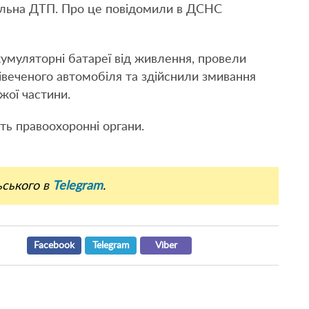
ельна ДТП. Про це повідомили в ДСНС
акумуляторні батареї від живлення, провели
нівеченого автомобіля та здійснили змивання
жої частини.
ть правоохоронні органи.
ьського в
Telegram
.
Facebook
Telegram
Viber