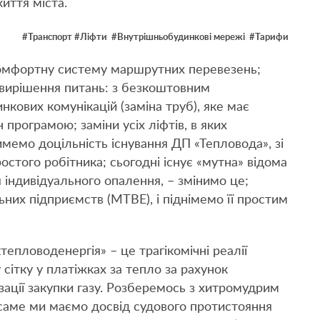
иття міста.
#Транспорт #Ліфти #Внутрішньобудинкові мережі #Тарифи
комфортну систему маршрутних перевезень;
 вирішення питань: з безкоштовним
кових комунікацій (заміна труб), яке має
програмою; заміни усіх ліфтів, в яких
имемо доцільність існування ДП «Тепловода», зі
стого робітника; сьогодні існує «мутна» відома
 індивідуального опалення, – змінимо це;
их підприємств (МТВЕ), і піднімемо її простим
епловоденергія» – це трагікомічні реалії
сітку у платіжках за тепло за рахунок
зації закупки газу. Розберемось з хитромудрим
саме ми маємо досвід судового протистояння