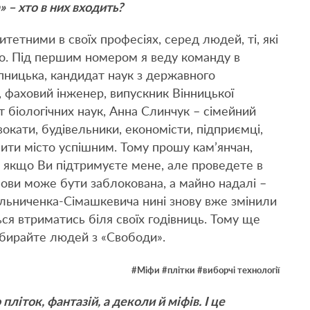
 – хто в них входить?
итетними в своїх професіях, серед людей, ті, які
то. Під першим номером я веду команду в
пницька, кандидат наук з державного
, фаховий інженер, випускник Вінницької
т біологічних наук, Анна Слинчук – сімейний
двокати, будівельники, економісти, підприємці,
бити місто успішним. Тому прошу кам’янчан,
е якщо Ви підтримуєте мене, але проведете в
лови може бути заблокована, а майно надалі –
ельниченка-Сімашкевича нині знову вже змінили
ься втриматись біля своїх годівниць. Тому ще
обирайте людей з «Свободи».
#Міфи #плітки #виборчі технології
іток, фантазій, а деколи й міфів. І це