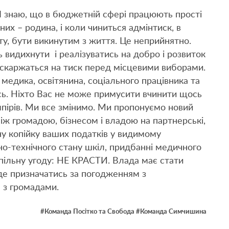
Я знаю, що в бюджетній сфері працюють прості
их – родина, і коли чиниться адмінтиск, в
у, бути викинутим з життя. Це неприйнятно.
 видихнути і реалізуватись на добро і розвиток
і скаржаться на тиск перед місцевими виборами.
 медика, освітянина, соціального працівника та
сь. Ніхто Вас не може примусити вчинити щось
мпірів. Ми все змінимо. Ми пропонуємо новий
між громадою, бізнесом і владою на партнерські,
 копійку ваших податків у видимому
ьно-технічного стану шкіл, придбанні медичного
ільну угоду: НЕ КРАСТИ. Влада має стати
де призначатись за погодженням з
 з громадами.
#
Команда Посітко та Свобода
#
Команда Симчишина