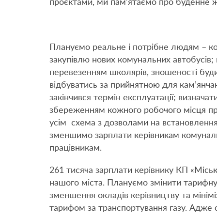
проєктами, ми пам’ятаємо про буденне ж
Плануємо реальне і потрібне людям – 
закупівлю нових комунальних автобусів;
перевезенням школярів, зношеності будин
відбуватись за прийнятною для кам’янчан 
закінчився термін експлуатації; визначат
збереженням кожного робочого місця про
усім схема з дозволами на встановлення
зменшимо зарплати керівникам комунальн
працівникам.
261 тисяча зарплати керівнику КП «Міськт
нашого міста. Плануємо змінити тарифну 
зменшення окладів керівництву та мінімі
тарифом за транспортування газу. Адже 