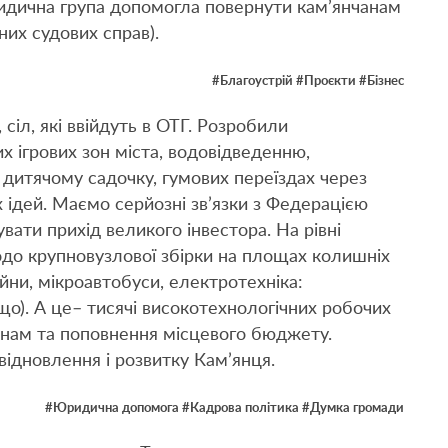
дична група допомогла повернути кам’янчанам
них судових справ).
#
Благоустрій
#
Проєкти
#
Бізнес
сіл, які ввійдуть в ОТГ. Розробили
х ігрових зон міста, водовідведенню,
 дитячому садочку, гумових переїздах через
их ідей. Маємо серйозні зв’язки з Федерацією
вати прихід великого інвестора. На рівні
до крупновузлової збірки на площах колишніх
айни, мікроавтобуси, електротехніка:
що). А це– тисячі високотехнологічних робочих
инам та поповнення місцевого бюджету.
ідновлення і розвитку Кам’янця.
#
Юридична допомога
#
Кадрова політика
#
Думка громади