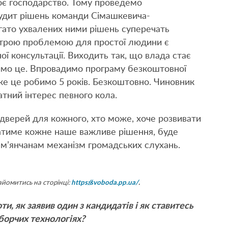
оє господарство. Тому проведемо
аудит рішень команди Сімашкевича-
гато ухвалених ними рішень суперечать
острою проблемою для простої людини є
ї консультації. Виходить так, що влада стає
нимо це. Впровадимо програму безкоштовної
е це робимо 5 років. Безкоштовно. Чиновник
атний інтерес певного кола.
 дверей для кожного, хто може, хоче розвивати
ватиме кожне наше важливе рішення, буде
м’янчанам механізм громадських слухань.
йомитись на сторінці:
https://svoboda.pp.ua/
.
и, як заявив один з кандидатів і як ставитесь
иборчих технологіях?