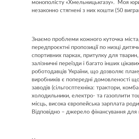
монополісту «Хмельницькгазу». Моя юри
незаконно стягнені з них кошти (50 вигра
Знаємо проблеми кожного куточка міста, 
передпроєктні пропозиції по низці дитячи
спортивних парках, притулку для тварин,
залізничні переїзди і багато інших цікав
роботодавців України, що дозволяє плану
виробників є попередні домовленості що
заводів (сільгосптехніка: трактори, комб
холодильники, електро- та газоплити то
місць, висока європейська зарплата род
Відповідно – джерело фінансування для в