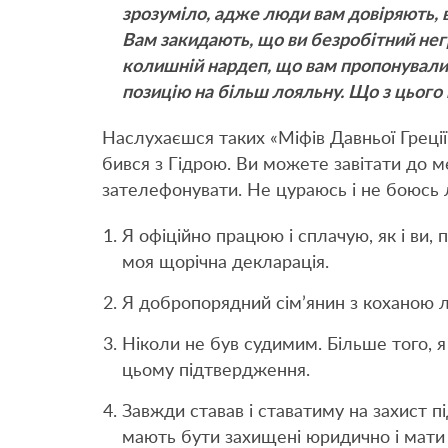
зрозуміло, адже люди вам довіряють, в
Вам закидають, що ви безробітний нег
колишній нардеп, що вам пропонували 
позицію на більш лояльну. Що з цього 
Наслухаєшся таких «Міфів Давньої Греції»
бився з Гідрою. Ви можете завітати до 
зателефонувати. Не цураюсь і не боюсь 
Я офіційно працюю і сплачую, як і ви
моя щорічна декларація.
Я добропорядний сім’янин з коханою
Ніколи не був судимим. Більше того, я 
цьому підтвердження.
Завжди ставав і ставатиму на захист 
мають бути захищені юридично і мати 