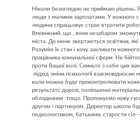
Ніколи безоглядно не приймаю рішень. 
люди з малими зарплатами. У кожного з н
людини спрацьовує страх втратити робот
Впевнений, що , вони незабаром зможуть
міста. До мене звертаються освітяни, як
Розумію їх стан і хочу закликати кожного
працівника комунальної сфери: Не бійте
проти Вашої волі. Скиньте з себе цих ва
підхід зміни психології взаємовідносин 
коли можна буде проконтролювати кожну
результаті: дорозі, поліпшенні матеріал
обладнання тощо. Пропонуємо нову сусп
другом і партнером. Директор школи бу
педколективом, батьками, старости сіл –