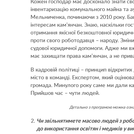
Кожен господар має досконало знати св
інвентаризацію комунального майна та 
Мельниченка, починаючи з 2010 року. Ба
інтересам кам’янчан. Знаю, наскільки г
отримання якісної безкоштовної юридично
проти свого роботодавця – народу. Змі
судової юридичної допомоги. Адже ми вж
має захищати права кам’янчан, а не прив
В кадровій політиці – принцип відкритих
місто в команді. Експертом, який оціню
громада. Минулого року саме ми дали ка
Прийшов час – чути людей.
Детально з програмою можна озна
Чи звільнятимете масово людей з робот
до використання освітян і медиків у в