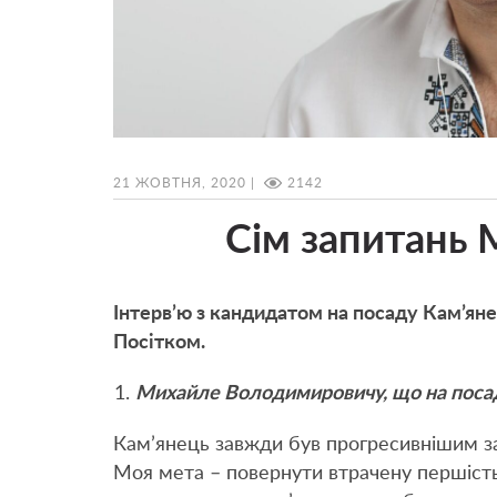
21 ЖОВТНЯ, 2020 |
2142
Сім запитань 
Інтерв’ю з кандидатом на посаду Кам’я
Посітком.
Михайле Володимировичу, що на посад
Кам’янець завжди був прогресивнішим за
Моя мета – повернути втрачену першіст