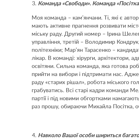
Команда «Свободи». Команда «Посітка»
Моя команда – кам’янчани. Ті, які є автор
мають активне прагнення розвивати міс
міську раду. Другий номер – Ірина Шеле
управління, третій – Володимир Кондрук
політехніки; Мар’ян Тарасенко – кандида
лікар. В команді: хірурги, архітектори, а
освітяни. Сильна команда, яка готова ро
прийти на вибори і підтримати нас. Адж
раду «старих рішал», робота міського го
грабуватись. Всі старі кадри команди М
партії і під новими обгортками намагают
раз прошу, обираючи Михайла Посітка, 
Навколо Вашої особи шириться багато пл