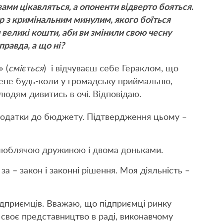
ами цікавляться, а опоненти відверто бояться.
р з кримінальним минулим, якого боїться
великі кошти, аби ви змінили свою чесну
правда, а що ні?
 (
сміється
) і відчуваєш себе Гераклом, що
мене будь-коли у громадську приймальню,
людям дивитись в очі. Відповідаю.
, податки до бюджету. Підтвердження цьому –
 люблячою дружиною і двома доньками.
за – закон і законні рішення. Моя діяльність –
підприємців. Вважаю, що підприємці ринку
своє представництво в раді, виконавчому