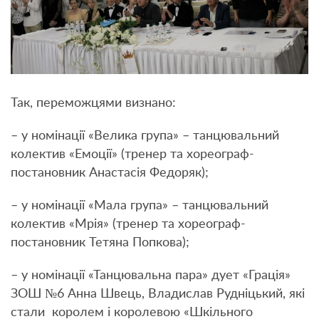
Так, переможцями визнано:
– у номінації «Велика група» – танцювальний
колектив «Емоції» (тренер та хореограф-
постановник Анастасія Федоряк);
– у номінації «Мала група» – танцювальний
колектив «Мрія» (тренер та хореограф-
постановник Тетяна Попкова);
– у номінації «Танцювальна пара» дует «Грація»
ЗОШ №6 Анна Швець, Владислав Рудніцький, які
стали королем і королевою «Шкільного