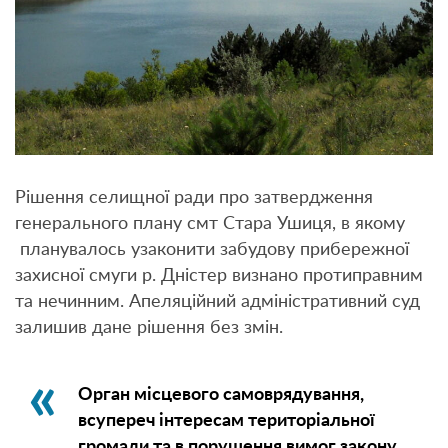
Рішення селищної ради про затвердження
генерального плану смт Стара Ушиця, в якому
планувалось узаконити забудову прибережної
захисної смуги р. Дністер визнано протиправним
та нечинним. Апеляційний адміністративний суд
залишив дане рішення без змін.
Орган місцевого самоврядування,
всупереч інтересам територіальної
громади та в порушення вимог закону,