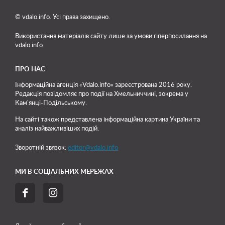
© vdalo.info. Усі права захищено.
Використання матеріалів сайту лише
за умови гіперпосилання на
vdalo.info
ПРО НАС
Інформаційна агенція «Vdalo.info» зареєстрована 2016 року.
Редакція повідомляє про події на Хмельниччині, зокрема у
Кам'янці-Подільському.
На сайті також представлена інформаційна картина України та
аналіз найважливіших подій.
Зворотній звязок:
editor@vdalo.info
МИ В СОЦІАЛЬНИХ МЕРЕЖАХ

