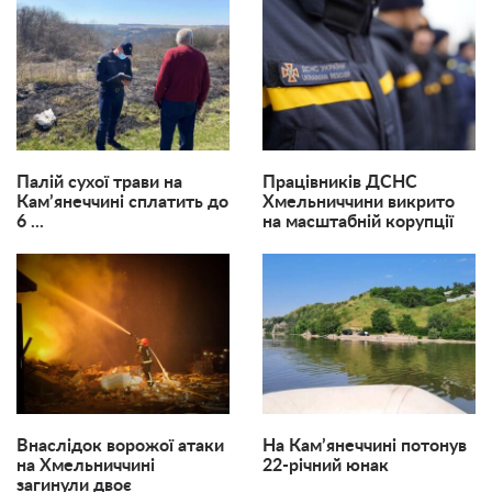
Палій сухої трави на
Працівників ДСНС
Кам’янеччині сплатить до
Хмельниччини викрито
6 ...
на масштабній корупції
Внаслідок ворожої атаки
На Кам’янеччині потонув
на Хмельниччині
22-річний юнак
загинули двоє