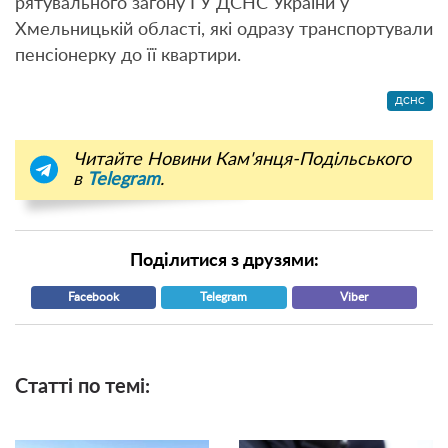
рятувального загону ГУ ДСНС України у
Хмельницькій області, які одразу транспортували
пенсіонерку до її квартири.
ДСНС
Читайте Новини Кам'янця-Подільського
в
Telegram
.
Поділитися з друзями:
Facebook
Telegram
Viber
Статті по темі: