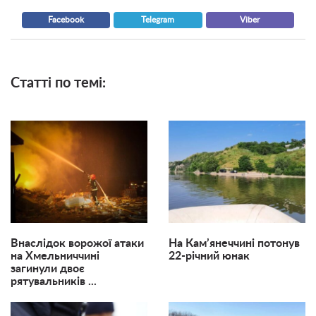
Facebook
Telegram
Viber
Статті по темі:
Внаслідок ворожої атаки
На Кам’янеччині потонув
на Хмельниччині
22-річний юнак
загинули двоє
рятувальників ...