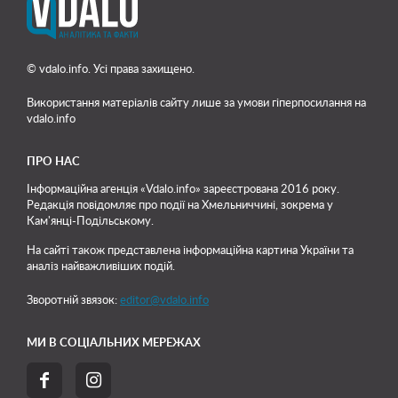
© vdalo.info. Усі права захищено.
Використання матеріалів сайту лише
за умови гіперпосилання на
vdalo.info
ПРО НАС
Інформаційна агенція «Vdalo.info» зареєстрована 2016 року.
Редакція повідомляє про події на Хмельниччині, зокрема у
Кам'янці-Подільському.
На сайті також представлена інформаційна картина України та
аналіз найважливіших подій.
Зворотній звязок:
editor@vdalo.info
МИ В СОЦІАЛЬНИХ МЕРЕЖАХ

