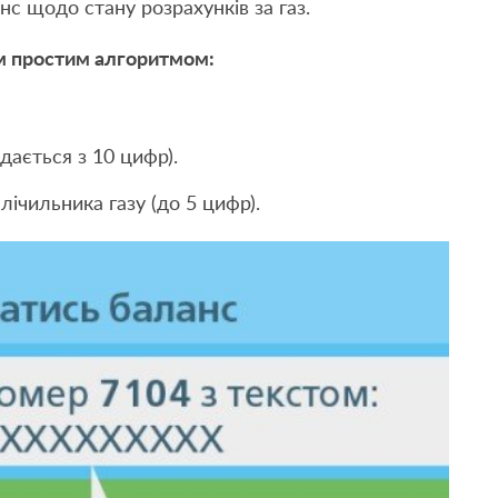
нс щодо стану розрахунків за газ.
м простим алгоритмом:
дається з 10 цифр).
ічильника газу (до 5 цифр).