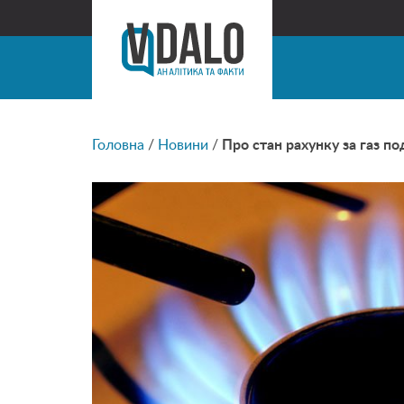
Головна
/
Новини
/
Про стан рахунку за газ п