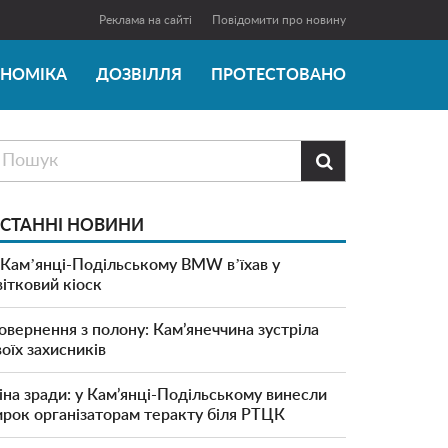
Реклама на сайті
Повідомити про новину
ОНОМІКА
ДОЗВІЛЛЯ
ПРОТЕСТОВАНО

СТАННІ НОВИНИ
 Камʼянці-Подільському BMW вʼїхав у
вітковий кіоск
овернення з полону: Кам’янеччина зустріла
воїх захисників
іна зради: у Кам’янці-Подільському винесли
ирок організаторам теракту біля РТЦК