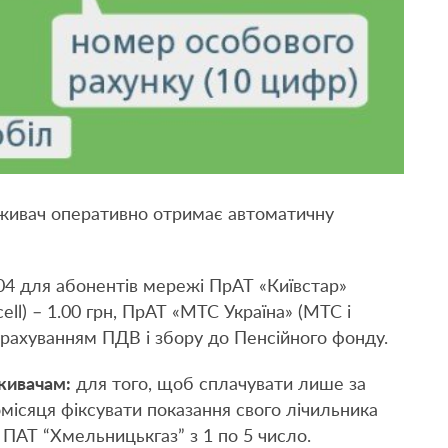
живач оперативно отримає автоматичну
04 для абонентів мережі ПрАТ «Київстар»
ell) – 1.00 грн, ПрАТ «МТС Україна» (МТС і
 урахуванням ПДВ і збору до Пенсійного фонду.
живачам:
для того, щоб сплачувати лише за
місяця фіксувати показання свого лічильника
 ПАТ “Хмельницькгаз” з 1 по 5 число.