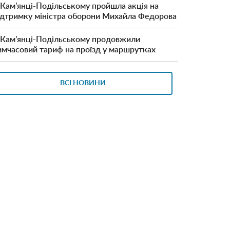
 Кам’янці-Подільському пройшла акція на
ідтримку міністра оборони Михайла Федорова
 Кам’янці-Подільському продовжили
имчасовий тариф на проїзд у маршрутках
ВСІ НОВИНИ