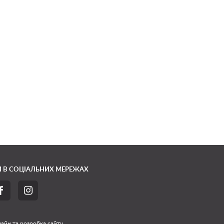
 В СОЦІАЛЬНИХ МЕРЕЖАХ


айн та розробка сайту