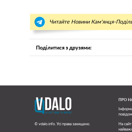
Читайте Новини Кам'янця-Поділ
Поділитися з друзями:
ПРО Н
Інформа
повідом
© vdalo.info. Усі права захищено.
На сайт
найважл