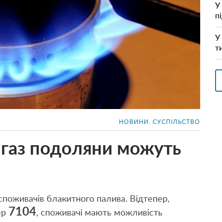
У
п
У
т
НОВИНИ
,
СУСПІЛЬСТВО
а газ подоляни можуть
споживачів блакитного палива. Відтепер,
7104
ер
, споживачі мають можливість