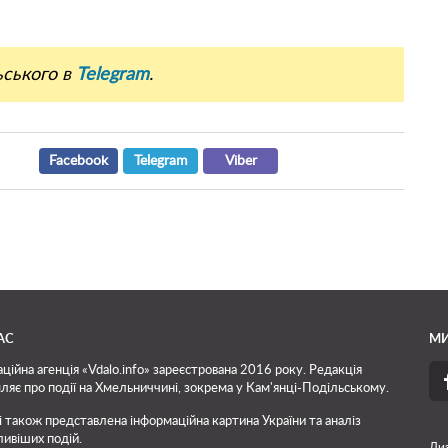
ьського в
Telegram
.
Facebook
Telegram
Viber
АС
МИ
ційна агенція «Vdalo.info» зареєстрована 2016 року. Редакція
ляє про події на Хмельниччині, зокрема у Кам'янці-Подільському.
і також представлена інформаційна картина України та аналіз
ивіших подій.
Диз