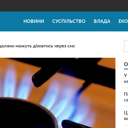
НОВИНИ
СУСПІЛЬСТВО
ВЛАДА
ЕК
одоляни можуть дізнатись через смс
О
У
к
П
с
Ц
в