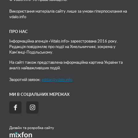
Використання матеріалів сайту лише
за умови гіперпосилання на
vdalo.info
ПРО НАС
Інформаційна агенція «Vdalo.info» зареєстрована 2016 року.
Редакція повідомляє про події на Хмельниччині, зокрема у
Кам'янці-Подільському.
На сайті також представлена інформаційна картина України та
аналіз найважливіших подій.
Зворотній звязок:
editor@vdalo.info
МИ В СОЦІАЛЬНИХ МЕРЕЖАХ


Дизайн та розробка сайту