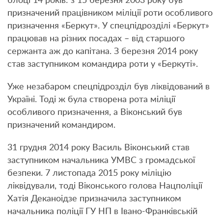
блоці 14 років: з 15 березня 2003 року був
призначений працівником міліції роти особливого
призначення «Беркут». У спецпідрозділі «Беркут»
працював на різних посадах – від старшого
сержанта аж до капітана. З березня 2014 року
став заступником командира роти у «Беркуті».
Уже незабаром спецпідрозділ був ліквідований в
Україні. Тоді ж була створена рота міліції
особливого призначення, а Віконський був
призначений командиром.
31 грудня 2014 року Василь Віконський став
заступником начальника УМВС з громадської
безпеки. 7 листопада 2015 року міліцію
ліквідували, тоді Віконського голова Нацполіції
Хатія Деканоідзе призначила заступником
начальника поліції ГУ НП в Івано-Франківській