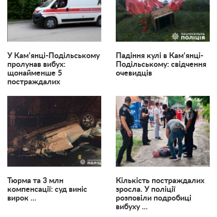
У Кам’янці-Подільському
Падіння кулі в Кам’янці-
пролунав вибух:
Подільському: свідчення
щонайменше 5
очевидців
постраждалих
Тюрма та 3 млн
Кількість постраждалих
компенсації: суд виніс
зросла. У поліції
вирок ...
розповіли подробиці
вибуху ...