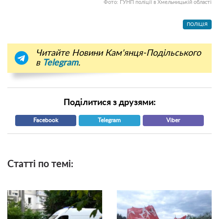
Фото: ГУНП поліції в Хмельницькій області
ПОЛІЦІЯ
Читайте Новини Кам'янця-Подільського
в
Telegram
.
Поділитися з друзями:
Facebook
Telegram
Viber
Статті по темі: