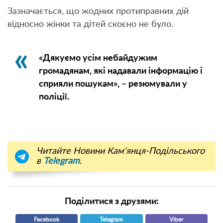
Зазначається, що жодних протиправних дій
відносно жінки та дітей скоєно не було.
«Дякуємо усім небайдужим
громадянам, які надавали інформацію і
сприяли пошукам», – резюмували у
поліції.
Читайте Новини Кам'янця-Подільського
в
Telegram
.
Поділитися з друзями:
Facebook
Telegram
Viber