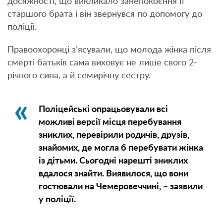
досяжності, що викликало занепокоєння її
старшого брата і він звернувся по допомогу до
поліції.
Правоохоронці з’ясували, що молода жінка після
смерті батьків сама виховує не лише свого 2-
річного сина, а й семирічну сестру.
Поліцейські опрацьовували всі
можливі версії місця перебування
зниклих, перевірили родичів, друзів,
знайомих, де могла б перебувати жінка
із дітьми. Сьогодні нарешті зниклих
вдалося знайти. Виявилося, що вони
гостювали на Чемеровеччині, – заявили
у поліції.