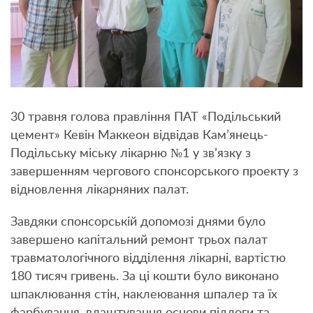
30 травня голова правління ПАТ «Подільський
цемент» Кевін Маккеон відвідав Кам’янець-
Подільську міську лікарню №1 у зв’язку з
завершенням чергового спонсорського проекту з
відновлення лікарняних палат.
Завдяки спонсорській допомозі днями було
завершено капітальний ремонт трьох палат
травматологічного відділення лікарні, вартістю
180 тисяч гривень. За ці кошти було виконано
шпаклювання стін, наклеювання шпалер та їх
фарбування, влаштування основи підлоги та