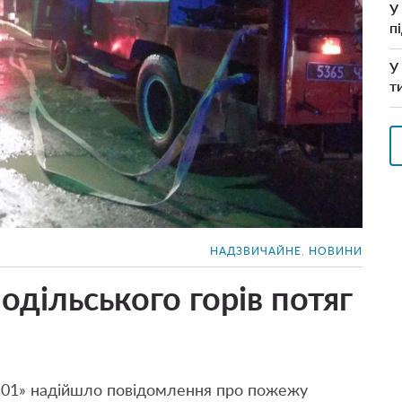
У
п
У
т
НАДЗВИЧАЙНЕ
,
НОВИНИ
дільського горів потяг
«101» надійшло повідомлення про пожежу