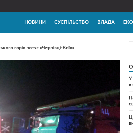
НОВИНИ
СУСПІЛЬСТВО
ВЛАДА
ЕК
кого горів потяг «Чернівці-Київ»
О
У
к
П
с
Ц
в