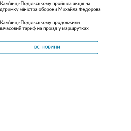
 Кам’янці-Подільському пройшла акція на
ідтримку міністра оборони Михайла Федорова
 Кам’янці-Подільському продовжили
имчасовий тариф на проїзд у маршрутках
ВСІ НОВИНИ