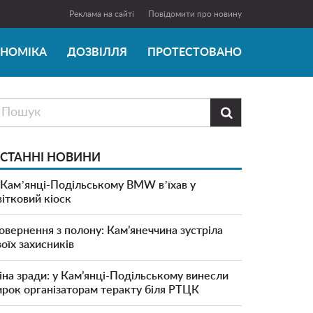
Реклама на сайті
Повідомити про новину
ОНОМІКА
ДОЗВІЛЛЯ
ПРОТЕСТОВАНО

СТАННІ НОВИНИ
 Камʼянці-Подільському BMW вʼїхав у
вітковий кіоск
овернення з полону: Кам’янеччина зустріла
воїх захисників
іна зради: у Кам’янці-Подільському винесли
ирок організаторам теракту біля РТЦК