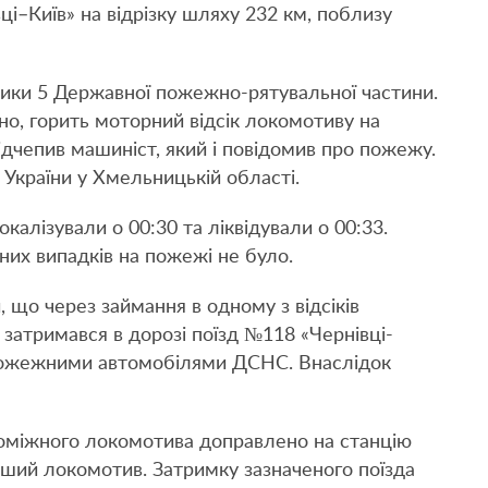
і–Київ» на відрізку шляху 232 км, поблизу
ьники 5 Державної пожежно-рятувальної частини.
о, горить моторний відсік локомотиву на
відчепив машиніст, який і повідомив про пожежу.
України у Хмельницькій області.
калізували о 00:30 та ліквідували о 00:33.
их випадків на пожежі не було.
, що через займання в одному з відсіків
 затримався в дорозі поїзд №118 «Чернівці-
 пожежними автомобілями ДСНС. Внаслідок
оміжного локомотива доправлено на станцію
нший локомотив. Затримку зазначеного поїзда