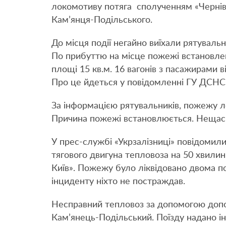
локомотиву потяга сполученням «Чернівц
Кам’янця-Подільського.
До місця події негайно виїхали рятувал
По прибуттю на місце пожежі встановлен
площі 15 кв.м. 16 вагонів з пасажирами 
Про це йдеться у повідомленні ГУ ДСНС 
За інформацією рятувальників, пожежу ло
Причина пожежі встановлюється. Нещасн
У прес-службі «Укрзалізниці» повідомили
тягового двигуна тепловоза на 50 хвилин
Київ». Пожежу було ліквідовано двома
інциденту ніхто не постраждав.
Несправний тепловоз за допомогою доп
Кам’янець-Подільський. Поїзду надано і