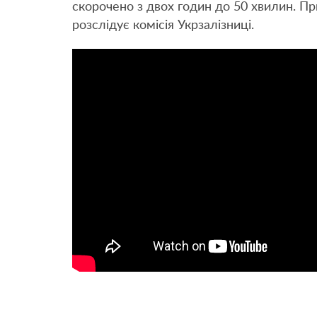
скорочено з двох годин до 50 хвилин. П
розслідує комісія Укрзалізниці.