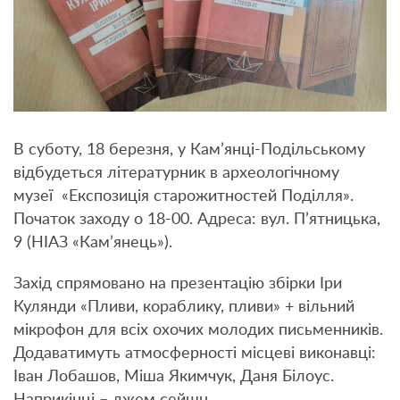
В суботу, 18 березня, у Кам’янці-Подільському
відбудеться літературник в археологічному
музеї «Експозиція старожитностей Поділля».
Початок заходу о 18-00. Адреса: вул. П’ятницька,
9 (НІАЗ «Кам’янець»).
Захід спрямовано на презентацію збірки Іри
Кулянди «Пливи, кораблику, пливи» + вільний
мікрофон для всіх охочих молодих письменників.
Додаватимуть атмосферності місцеві виконавці:
Іван Лобашов, Міша Якимчук, Даня Білоус.
Наприкінці – джем сейшн.