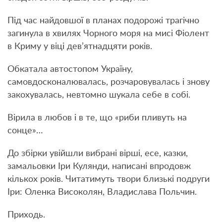
Під час найдовшої в планах подорожі трагічно
загинула в хвилях Чорного моря на мисі Фіолент
в Криму у віці дев’ятнадцяти років.
Обкатала автостопом Україну,
самовдосконалювалась, розчаровувалась і знову
закохувалась, невтомно шукала себе в собі.
Вірила в любов і в те, що «риби пливуть на
сонце»…
До збірки увійшли вибрані вірші, есе, казки,
замальовки Іри Кулянди, написані впродовж
кількох років. Читатимуть твори близькі подруги
Іри: Оленка Високолян, Владислава Польчин.
Приходь.