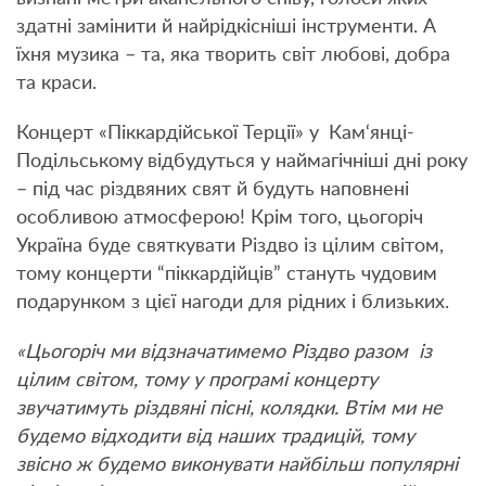
здатні замінити й найрідкісніші інструменти. А
їхня музика – та, яка творить світ любові, добра
та краси.
Концерт «Піккардійської Терції» у
Кам‘янці-
Подільському
відбудуться у наймагічніші дні року
– під час різдвяних свят й будуть наповнені
особливою атмосферою! Крім того, цьогоріч
Україна буде святкувати Різдво із цілим світом,
тому концерти “піккардійців” стануть чудовим
подарунком з цієї нагоди для рідних і близьких.
«Цьогоріч ми відзначатимемо Різдво разом із
цілим світом, тому у програмі концерту
звучатимуть різдвяні пісні, колядки. Втім ми не
будемо відходити від наших традицій, тому
звісно ж будемо виконувати найбільш популярні