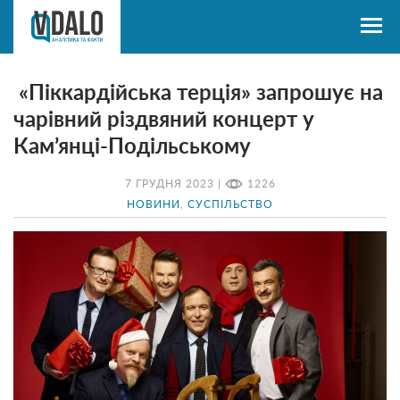
«Піккардійська терція» запрошує на
чарівний різдвяний концерт у
Кам’янці-Подільському
7 ГРУДНЯ 2023 |
1226
НОВИНИ
,
СУСПІЛЬСТВО