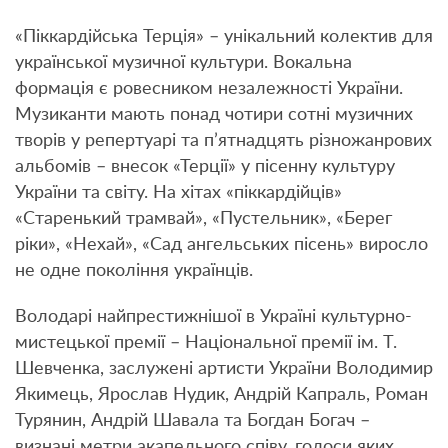
«Піккардійська Терція» – унікальний колектив для
української музичної культури. Вокальна
формація є ровесником незалежності України.
Музиканти мають понад чотири сотні музичних
творів у репертуарі та п’ятнадцять різножанрових
альбомів – внесок «Терції» у пісенну культуру
України та світу. На хітах «піккардійців»
«Старенький трамвай», «Пустельник», «Берег
ріки», «Нехай», «Сад ангельських пісень» виросло
не одне покоління українців.
Володарі найпрестижнішої в Україні культурно-
мистецької премії – Національної премії ім. Т.
Шевченка, заслужені артисти України Володимир
Якимець, Ярослав Нудик, Андрій Капраль, Роман
Турянин, Андрій Шавала та Богдан Богач –
визнані метри акапельного співу, голоси яких