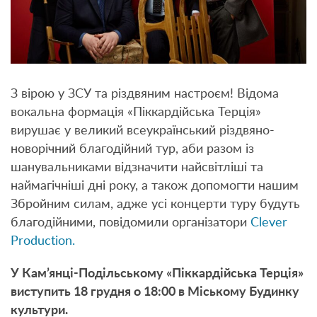
З вірою у ЗСУ та різдвяним настроєм! Відома
вокальна формація «Піккардійська Терція»
вирушає у великий всеукраїнський різдвяно-
новорічний благодійний тур, аби разом із
шанувальниками відзначити найсвітліші та
наймагічніші дні року, а також допомогти нашим
Збройним силам, адже усі концерти туру будуть
благодійними, повідомили організатори
Clever
Production.
У
Кам’янці-Подільському
«Піккардійська Терція»
виступить 18 грудня о 18:00 в Міському Будинку
культури.