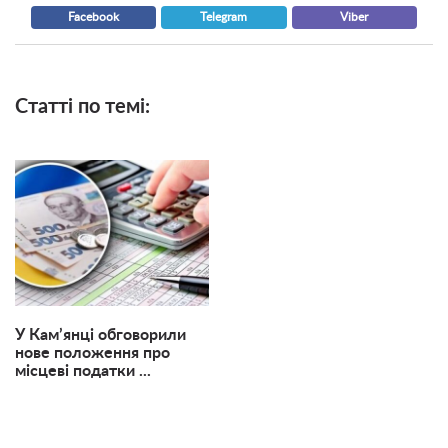
Facebook
Telegram
Viber
Статті по темі:
У Кам’янці обговорили
нове положення про
місцеві податки ...