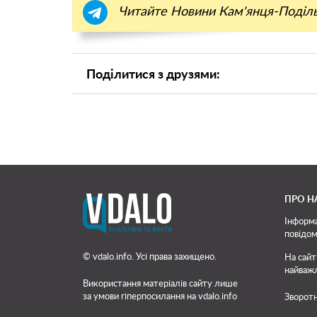
Читайте Новини Кам'янця-Поділ
Поділитися з друзями:
ПРО Н
Інформа
повідом
© vdalo.info. Усі права захищено.
На сайт
найважл
Використання матеріалів сайту лише
за умови гіперпосилання на vdalo.info
Зворотн