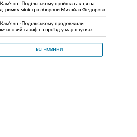
 Кам’янці-Подільському пройшла акція на
ідтримку міністра оборони Михайла Федорова
 Кам’янці-Подільському продовжили
имчасовий тариф на проїзд у маршрутках
ВСІ НОВИНИ