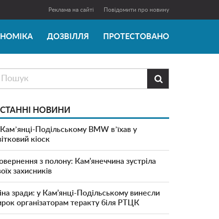
Реклама на сайті
Повідомити про новину
ОНОМІКА
ДОЗВІЛЛЯ
ПРОТЕСТОВАНО

СТАННІ НОВИНИ
 Камʼянці-Подільському BMW вʼїхав у
вітковий кіоск
овернення з полону: Кам’янеччина зустріла
воїх захисників
іна зради: у Кам’янці-Подільському винесли
ирок організаторам теракту біля РТЦК