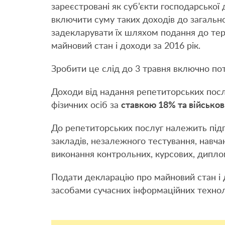
зареєстровані як суб’єкти господарської 
включити суму таких доходів до загальн
задекларувати їх шляхом подання до тер
майновий стан і доходи за 2016 рік.
Зробити це слід до 3 травня включно пот
Доходи від надання репетиторських пос
фізичних осіб за
ставкою 18% та військов
До репетиторських послуг належить підг
закладів, незалежного тестування, навча
виконання контрольних, курсових, дипло
Подати декларацію про майновий стан і д
засобами сучасних інформаційних технол