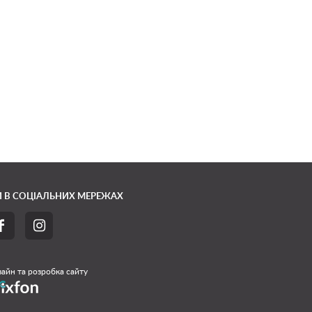
 В СОЦІАЛЬНИХ МЕРЕЖАХ


айн та розробка сайту