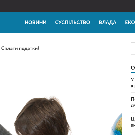
НОВИНИ
СУСПІЛЬСТВО
ВЛАДА
ЕК
 Сплати податки!
О
У
к
П
с
Ц
в