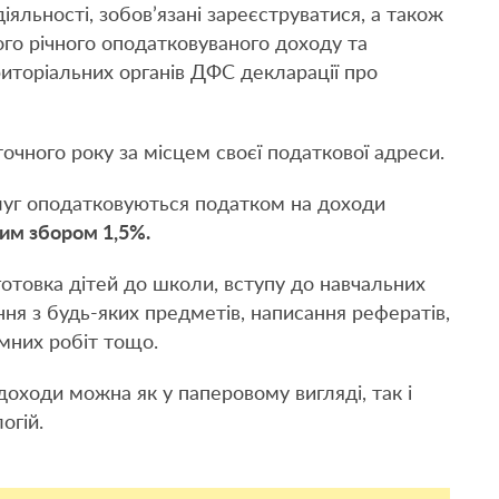
діяльності, зобов’язані зареєструватися, а також
ого річного оподатковуваного доходу та
иторіальних органів ДФС декларації про
очного року за місцем своєї податкової адреси.
луг оподатковуються податком на доходи
им збором 1,5%.
отовка дітей до школи, вступу до навчальних
ння з будь-яких предметів, написання рефератів,
мних робіт тощо.
оходи можна як у паперовому вигляді, так і
огій.