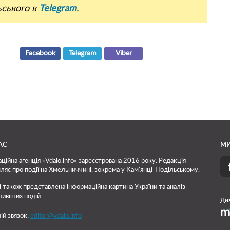
ьського в
Telegram
.
Facebook
Telegram
Viber
АС
МИ
ційна агенція «Vdalo.info» зареєстрована 2016 року. Редакція
ляє про події на Хмельниччині, зокрема у Кам'янці-Подільському.
і також представлена інформаційна картина України та аналіз
ивіших подій.
Диз
ій звязок:
editor@vdalo.info