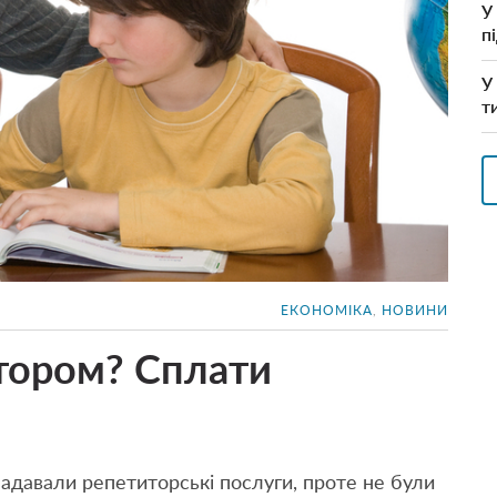
У
п
У
т
ЕКОНОМІКА
,
НОВИНИ
тором? Сплати
 надавали репетиторські послуги, проте не були