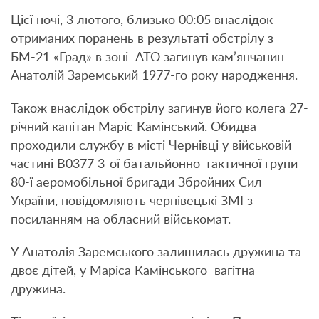
Цієї ночі, 3 лютого, близько 00:05 внаслідок
отриманих поранень в результаті обстрілу з
БМ-21 «Град» в зоні АТО загинув кам’янчанин
Анатолій Заремський 1977-го року народження.
Також внаслідок обстрілу загинув його колега 27-
річний капітан Маріс Камінський. Обидва
проходили службу в місті Чернівці у військовій
частині В0377 3-ої батальйонно-тактичної групи
80-ї аеромобільної бригади Збройних Сил
України, повідомляють чернівецькі ЗМІ з
посиланням на обласний військомат.
У Анатолія Заремського залишилась дружина та
двоє дітей, у Маріса Камінського вагітна
дружина.