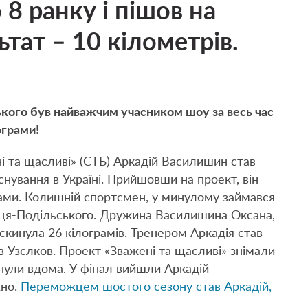
 8 ранку і пішов на
ьтат – 10 кілометрів.
ького був найважчим учасником шоу за весь час
ограми!
і та щасливі» (СТБ) Аркадій Василишин став
снування в Україні. Прийшовши на проект, він
грами. Колишній спортсмен, у минулому займався
янця-Подільського. Дружина Василишина Оксана,
скинула 26 кілограмів. Тренером Аркадія став
в Узєлков. Проект «Зважені та щасливі» знімали
днули вдома. У фінал вийшли Аркадій
хно.
Переможцем шостого сезону став Аркадій,