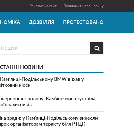
Реклама на сайті
Повідомити про новину
ОНОМІКА
ДОЗВІЛЛЯ
ПРОТЕСТОВАНО

СТАННІ НОВИНИ
 Камʼянці-Подільському BMW вʼїхав у
вітковий кіоск
овернення з полону: Кам’янеччина зустріла
воїх захисників
іна зради: у Кам’янці-Подільському винесли
ирок організаторам теракту біля РТЦК