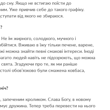
 до сну. Якщо не встигаю поїсти до
ним. Уже привчив себе до такого графіку.
ступати від якого не збираюся.
у?
Не їм жирного, солодкого, мучного і
ійтися. Вживаю в їжу тільки печене, варене,
 їжі можна знайти певні смакові інтереси. Іноді
 багато людей навіть не підозрюють, що можна
свята. Згадуючи про те, як ми раніше
 столі обов’язково були смажена ковбаса,
ніч?
, запеченим кроликом. Слава Богу, в новому
мує дружина. Тепер треба перевести на нього