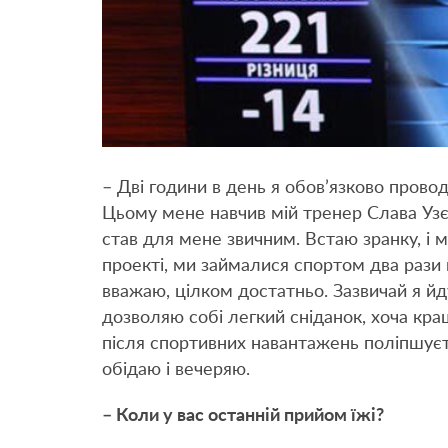
– Дві години в день я обов’язково прово
Цьому мене навчив мій тренер Слава Узєл
став для мене звичним. Встаю зранку, і 
проекті, ми займалися спортом два рази 
вважаю, цілком достатньо. Зазвичай я йду 
дозволяю собі легкий сніданок, хоча кр
після спортивних навантажень поліпшує
обідаю і вечеряю.
– Коли у вас останній прийом їжі?