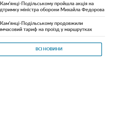
 Кам’янці-Подільському пройшла акція на
ідтримку міністра оборони Михайла Федорова
 Кам’янці-Подільському продовжили
имчасовий тариф на проїзд у маршрутках
ВСІ НОВИНИ