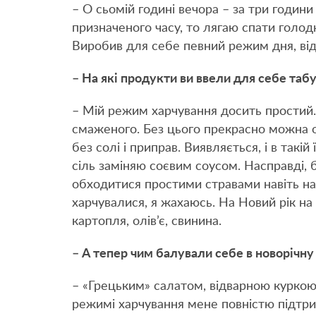
– О сьомій годині вечора – за три години
призначеного часу, то лягаю спати голод
Виробив для себе певний режим дня, від
– На які продукти ви ввели для себе таб
– Мій режим харчування досить простий. 
смаженого. Без цього прекрасно можна об
без солі і приправ. Виявляється, і в такій
сіль заміняю соєвим соусом. Насправді,
обходитися простими стравами навіть на 
харчувалися, я жахаюсь. На Новий рік на
картопля, олів’є, свинина.
– А тепер
чим
балували себе в новорічну 
– «Грецьким» салатом, відварною куркою
режимі харчування мене повністю підтри