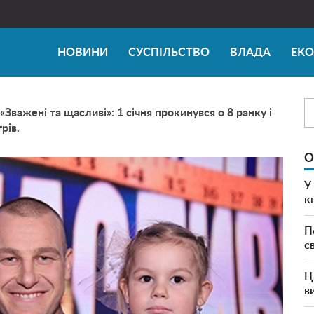
НОВИНИ
СУСПІЛЬСТВО
ВЛАДА
ЕК
важені та щасливі»: 1 січня прокинувся о 8 ранку і
рів.
О
У
к
П
с
Ц
в