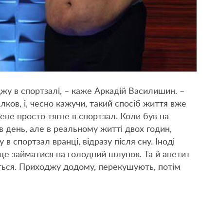
джу в спортзалі, – каже Аркадій Василишин. –
ков, і, чесно кажучи, такий спосіб життя вже
мене просто тягне в спортзал. Коли був на
в день, але в реальному житті двох годин,
в спортзал вранці, відразу після сну. Іноді
аще займатися на голодний шлунок. Та й апетит
ться. Приходжу додому, перекушують, потім