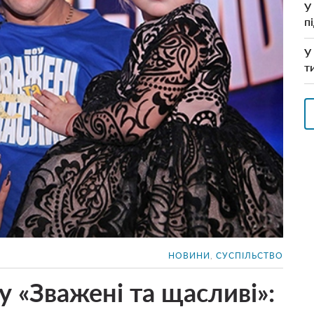
У
п
У
т
НОВИНИ
,
СУСПІЛЬСТВО
 «Зважені та щасливі»: