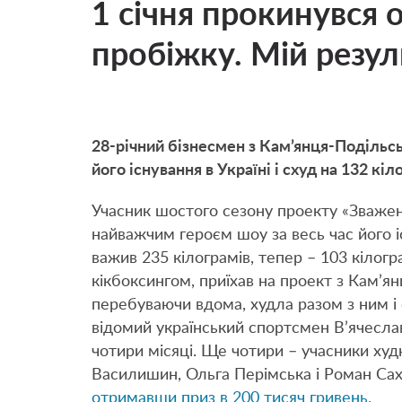
1 січня прокинувся о
пробіжку. Мій резул
28-річний бізнесмен з Кам’янця-Подільс
його існування в Україні і схуд на 132 кіл
Учасник шостого сезону проекту «Зважен
найважчим героєм шоу за весь час його і
важив 235 кілограмів, тепер – 103 кіло
кікбоксингом, приїхав на проект з Кам’
перебуваючи вдома, худла разом з ним і 
відомий український спортсмен В’ячесла
чотири місяці. Ще чотири – учасники ху
Василишин, Ольга Перімська і Роман Са
отримавши приз в 200 тисяч гривень.