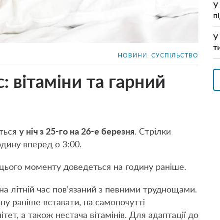
У
п
У
т
НОВИНИ
,
СУСПІЛЬСТВО
с: вітаміни та гарний
еться
у ніч з 25-го на 26-е березня
. Стрілки
дину вперед о 3:00.
з цього моменту доведеться на годину раніше.
на літній час пов’язаний з певними труднощами.
ну раніше вставати, на самопочутті
тет, а також нестача вітамінів. Для адаптації до