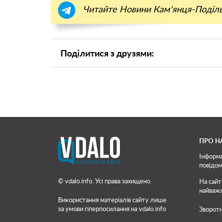
Читайте Новини Кам'янця-Поділ
Поділитися з друзями:
ПРО Н
Інформа
повідом
© vdalo.info. Усі права захищено.
На сайт
найважл
Використання матеріалів сайту лише
за умови гіперпосилання на vdalo.info
Зворотн