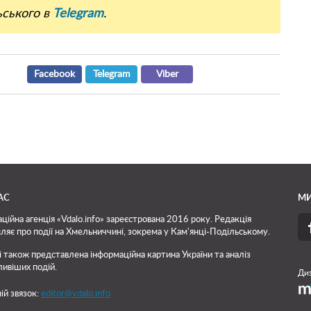
ьського в
Telegram
.
Facebook
Telegram
Viber
АС
МИ
ційна агенція «Vdalo.info» зареєстрована 2016 року. Редакція
ляє про події на Хмельниччині, зокрема у Кам'янці-Подільському.
і також представлена інформаційна картина України та аналіз
ивіших подій.
Диз
ій звязок:
editor@vdalo.info