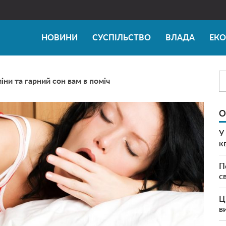
НОВИНИ
СУСПІЛЬСТВО
ВЛАДА
ЕК
міни та гарний сон вам в поміч
О
У
к
П
с
Ц
в