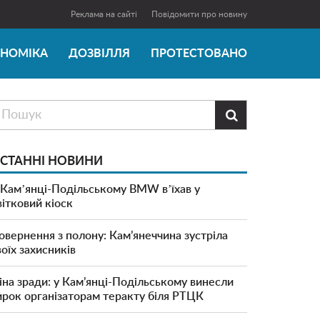
Реклама на сайті
Повідомити про новину
ОНОМІКА
ДОЗВІЛЛЯ
ПРОТЕСТОВАНО

СТАННІ НОВИНИ
 Камʼянці-Подільському BMW вʼїхав у
вітковий кіоск
овернення з полону: Кам’янеччина зустріла
воїх захисників
іна зради: у Кам’янці-Подільському винесли
ирок організаторам теракту біля РТЦК