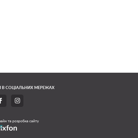
 В СОЦІАЛЬНИХ МЕРЕЖАХ


айн та розробка сайту