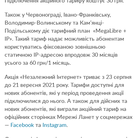
Підключення акційного тарифу коштує 30 грн.
Також у Червонограді, Івано-Франківську,
Володимир-Волинському та Кам’янці-
Подільському діє тарифний план «MegaLibre +
IP». Такий тариф надає можливість абонентам
користуватись фіксованою зовнішньою
статичною IP-адресою впродовж 30 місяців
усього за 60 грн/1 місяць.
Акція «Незалежний Інтернет» триває з 23 серпня
до 21 вересня 2021 року. Тарифи доступні для
нових абонентів, які у період проведення акції
підключилися до нього. А також для дійсних та
нових абонентів, які виграли акційний тариф на
офіційних сторінках Мережі Ланет у соцмережах
—
Facebook
та
Instagram
.