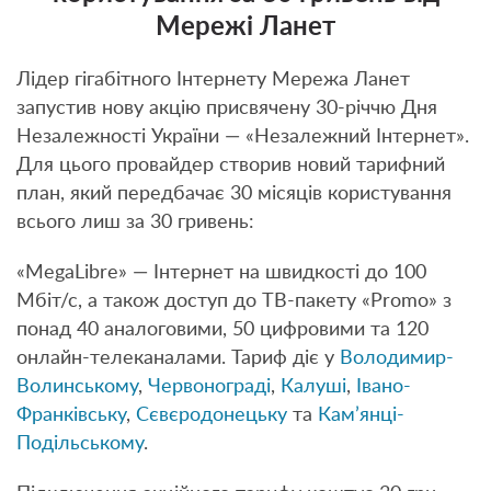
Мережі Ланет
Лідер гігабітного Інтернету Мережа Ланет
запустив нову акцію присвячену 30-річчю Дня
Незалежності України — «Незалежний Інтернет».
Для цього провайдер створив новий тарифний
план, який передбачає 30 місяців користування
всього лиш за 30 гривень:
«MegaLibre» — Інтернет на швидкості до 100
Мбіт/с, а також доступ до ТВ-пакету «Promo» з
понад 40 аналоговими, 50 цифровими та 120
онлайн-телеканалами. Тариф діє у
Володимир-
Волинському
,
Червонограді
,
Калуші
,
Івано-
Франківську
,
Сєвєродонецьку
та
Кам’янці-
Подільському
.