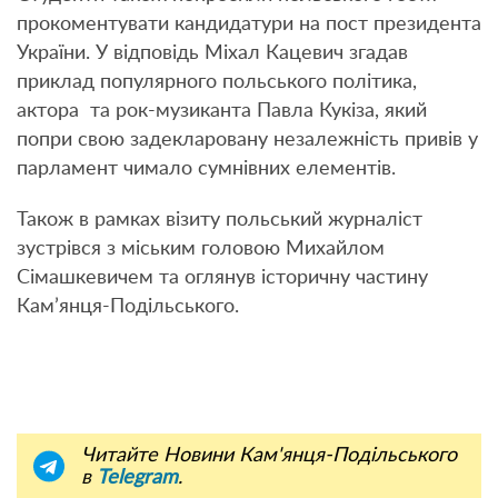
прокоментувати кандидатури на пост президента
України. У відповідь Міхал Кацевич згадав
приклад популярного польського політика,
актора та рок-музиканта Павла Кукіза, який
попри свою задекларовану незалежність привів у
парламент чимало сумнівних елементів.
Також в рамках візиту польський журналіст
зустрівся з міським головою Михайлом
Сімашкевичем та оглянув історичну частину
Кам’янця-Подільського.
Читайте Новини Кам'янця-Подільського
в
Telegram
.