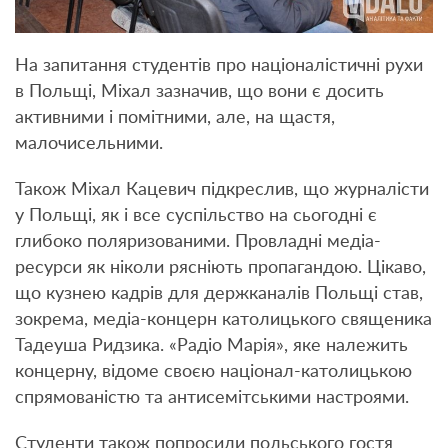
На запитання студентів про націоналістичні рухи
в Польщі, Міхал зазначив, що вони є досить
активними і помітними, але, на щастя,
малочисельними.
Також Міхал Кацевич підкреслив, що журналісти
у Польщі, як і все суспільство на сьогодні є
глибоко поляризованими. Провладні медіа-
ресурси як ніколи рясніють пропагандою. Цікаво,
що кузнею кадрів для держканалів Польщі став,
зокрема, медіа-концерн католицького священика
Тадеуша Ридзика. «Радіо Марія», яке належить
концерну, відоме своєю націонал-католицькою
спрямованістю та антисемітськими настроями.
Студенти також попросили польського гостя