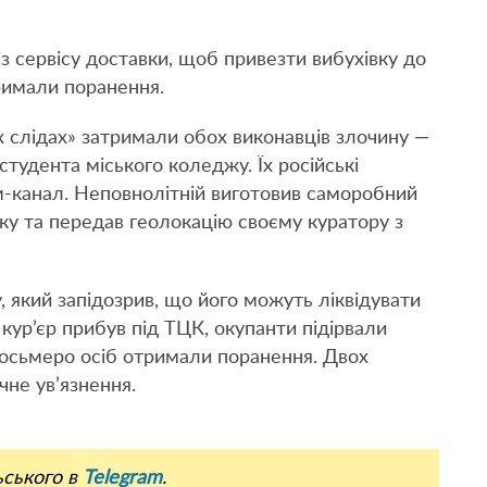
із сервісу доставки, щоб привезти вибухівку до
тримали поранення.
х слідах» затримали обох виконавців злочину —
студента міського коледжу. Їх російські
-канал. Неповнолітній виготовив саморобний
нку та передав геолокацію своєму куратору з
 який запідозрив, що його можуть ліквідувати
 кур’єр прибув під ТЦК, окупанти підірвали
 восьмеро осіб отримали поранення. Двох
чне ув’язнення.
ьського в
Telegram
.