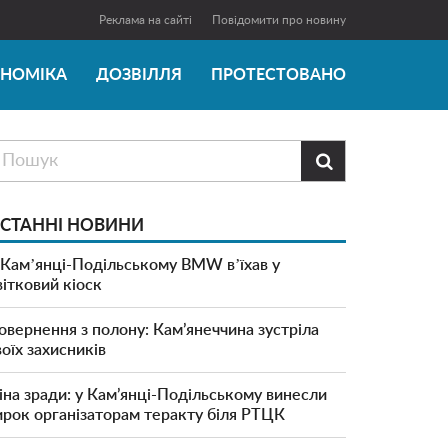
Реклама на сайті
Повідомити про новину
ОНОМІКА
ДОЗВІЛЛЯ
ПРОТЕСТОВАНО

СТАННІ НОВИНИ
 Камʼянці-Подільському BMW вʼїхав у
вітковий кіоск
овернення з полону: Кам’янеччина зустріла
воїх захисників
іна зради: у Кам’янці-Подільському винесли
ирок організаторам теракту біля РТЦК