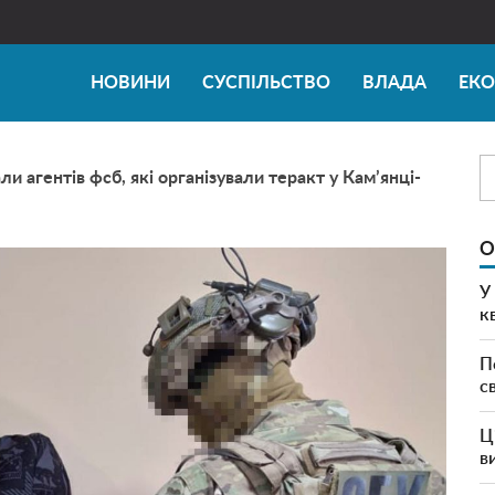
НОВИНИ
СУСПІЛЬСТВО
ВЛАДА
ЕК
и агентів фсб, які організували теракт у Кам’янці-
О
У
к
П
с
Ц
в