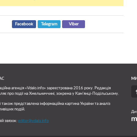
Facebook
Telegram
Viber
АС
МИ
ційна агенція «Vdalo.info» зареєстрована 2016 року. Редакція
ляє про події на Хмельниччині, зокрема у Кам'янці-Подільському.
і також представлена інформаційна картина України та аналіз
ивіших подій.
Диз
ій звязок:
editor@vdalo.info