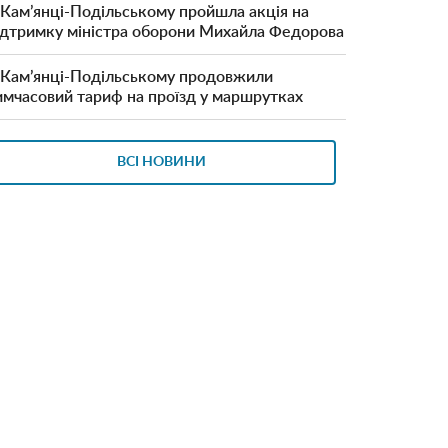
 Кам’янці-Подільському пройшла акція на
ідтримку міністра оборони Михайла Федорова
 Кам’янці-Подільському продовжили
имчасовий тариф на проїзд у маршрутках
ВСІ НОВИНИ