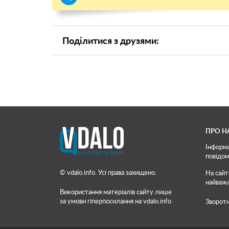
Поділитися з друзями:
ПРО Н
Інформа
повідом
© vdalo.info. Усі права захищено.
На сайт
найважл
Використання матеріалів сайту лише
за умови гіперпосилання на vdalo.info
Зворотн