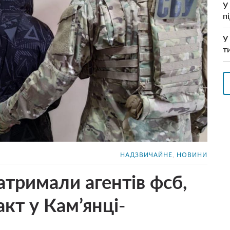
У
п
У
т
НАДЗВИЧАЙНЕ
,
НОВИНИ
атримали агентів фсб,
акт у Кам’янці-