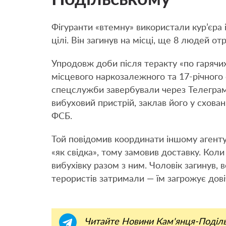
Фігуранти «втемну» використали кур’єра 
цілі. Він загинув на місці, ще 8 людей о
Упродовж доби після теракту «по гарячи
місцевого наркозалежного та 17-річного 
спецслужби завербували через Телеграм
вибуховий пристрій, заклав його у схова
ФСБ.
Той повідомив координати іншому агенту,
«як свідка», тому замовив доставку. Коли
вибухівку разом з ним. Чоловік загинув,
терористів затримали — їм загрожує дові
Читайте Новини Кам'янця-Поділ