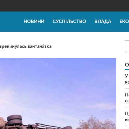
НОВИНИ
СУСПІЛЬСТВО
ВЛАДА
ЕК
ерекинулась вантажівка
О
У
к
П
с
Ц
в