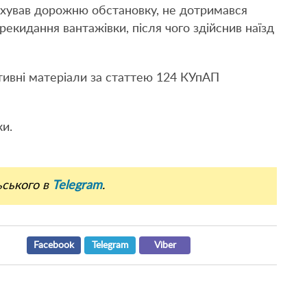
рахував дорожню обстановку, не дотримався
рекидання вантажівки, після чого здійснив наїзд
тивні матеріали за статтею 124 КУпАП
ки.
ьського в
Telegram
.
Facebook
Telegram
Viber