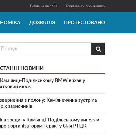
Реклама на сайті
Повідомити про новину
ОНОМІКА
ДОЗВІЛЛЯ
ПРОТЕСТОВАНО

СТАННІ НОВИНИ
 Камʼянці-Подільському BMW вʼїхав у
вітковий кіоск
овернення з полону: Кам’янеччина зустріла
воїх захисників
іна зради: у Кам’янці-Подільському винесли
ирок організаторам теракту біля РТЦК