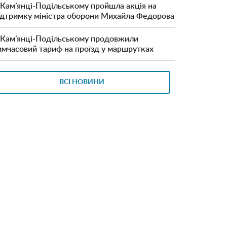
 Кам’янці-Подільському пройшла акція на
ідтримку міністра оборони Михайла Федорова
 Кам’янці-Подільському продовжили
имчасовий тариф на проїзд у маршрутках
ВСІ НОВИНИ