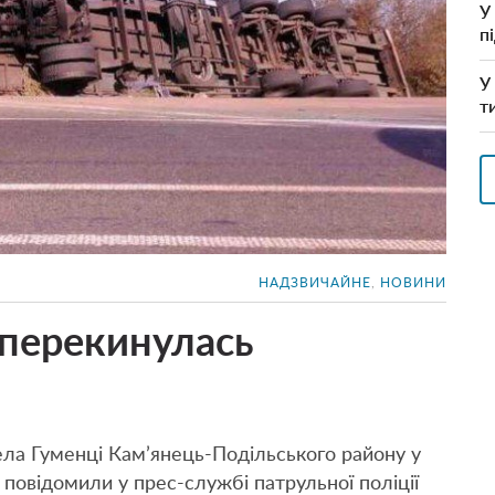
У
п
У
т
НАДЗВИЧАЙНЕ
,
НОВИНИ
перекинулась
села Гуменці Кам’янець-Подільського району у
повідомили у прес-службі патрульної поліції