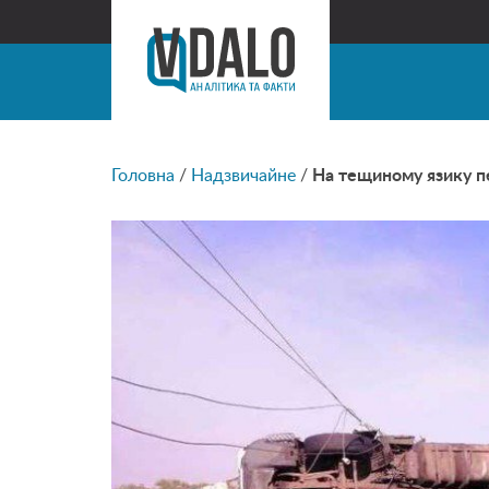
Головна
/
Надзвичайне
/
На тещиному язику п