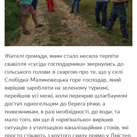
Жителі громади, яким стало несила терпіти
свавілля «сусіда-господарника» звернулись до
сільського голови зі скаргою про те, що у селі
Слобідка-Малиновецька горе-господар, який
вирішив заробляти на зеленому туризмі,
перейшов усі межі, коли перекрив шлагбаумом
доступ односельцям до берега річки, а
пожежникам, в разі необхідності, до води, та
мало того, він ще й «оригінально» вирішив
ситуацію з утилізацією каналізаційних стоків, які
просто стікають з крутого схилу прямо у Дністер.