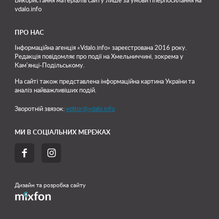
Використання матеріалів сайту лише
за умови гіперпосилання на
vdalo.info
ПРО НАС
Інформаційна агенція «Vdalo.info» зареєстрована 2016 року.
Редакція повідомляє про події на Хмельниччині, зокрема у
Кам'янці-Подільському.
На сайті також представлена інформаційна картина України та
аналіз найважливіших подій.
Зворотній звязок:
editor@vdalo.info
МИ В СОЦІАЛЬНИХ МЕРЕЖАХ


Дизайн та розробка сайту