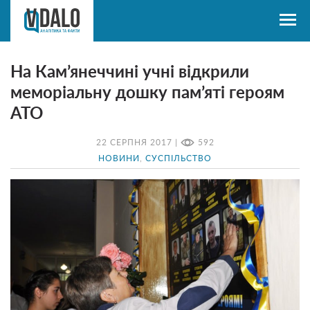
На Кам’янеччині учні відкрили
меморіальну дошку пам’яті героям
АТО
22 СЕРПНЯ 2017 |
592
НОВИНИ
,
СУСПІЛЬСТВО