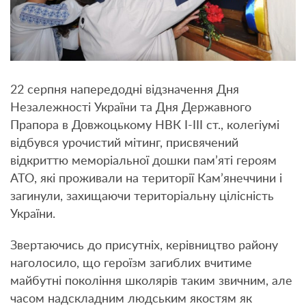
22 серпня напередодні відзначення Дня
Незалежності України та Дня Державного
Прапора в Довжоцькому НВК I-III ст., колегіумі
відбувся урочистий мітинг, присвячений
відкриттю меморіальної дошки пам’яті героям
АТО, які проживали на території Кам’янеччини і
загинули, захищаючи територіальну цілісність
України.
Звертаючись до присутніх, керівництво району
наголосило, що героїзм загиблих вчитиме
майбутні покоління школярів таким звичним, але
часом надскладним людським якостям як