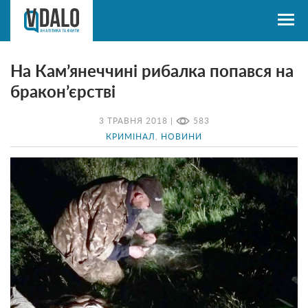
На Кам’янеччині рибалка попався на
бракон’єрстві
3 ТРАВНЯ 2018 |
583
КРИМІНАЛ
,
НОВИНИ