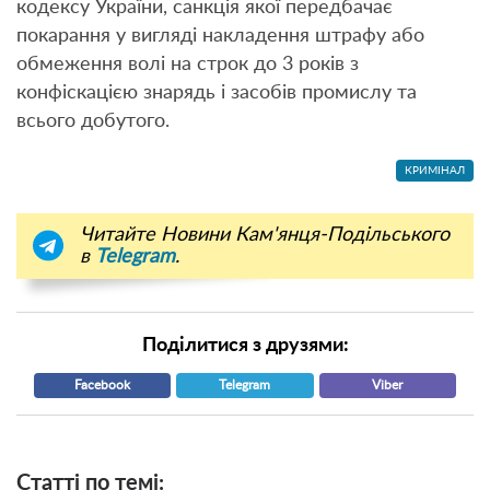
кодексу України, санкція якої передбачає
покарання у вигляді накладення штрафу або
обмеження волі на строк до 3 років з
конфіскацією знарядь і засобів промислу та
всього добутого.
КРИМІНАЛ
Читайте Новини Кам'янця-Подільського
в
Telegram
.
Поділитися з друзями:
Facebook
Telegram
Viber
Статті по темі: