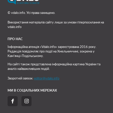
© vdalo.info. Усі права захищено.
Використання матеріалів сайту лише
за умови гіперпосилання на
vdalo.info
ПРО НАС
Інформаційна агенція «Vdalo.info» зареєстрована 2016 року.
Редакція повідомляє про події на Хмельниччині, зокрема у
Кам'янці-Подільському.
На сайті також представлена інформаційна картина України та
аналіз найважливіших подій.
Зворотній звязок:
editor@vdalo.info
МИ В СОЦІАЛЬНИХ МЕРЕЖАХ

