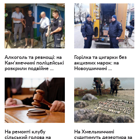
Алкоголь та ревнощі: на
Горілка та цигарки без
Кам’янеччині поліцейські
акцизних марок: на
розкрили подвійне ...
Новоушиччині ...
На ремонті клубу
На Хмельниччині
сільський голова на
судитимуть дезертира за